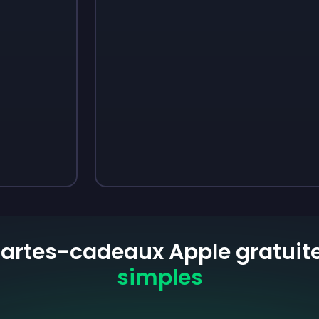
Sign up
Sign up
3,05 €
4,18 €
cartes-cadeaux Apple gratuit
simples