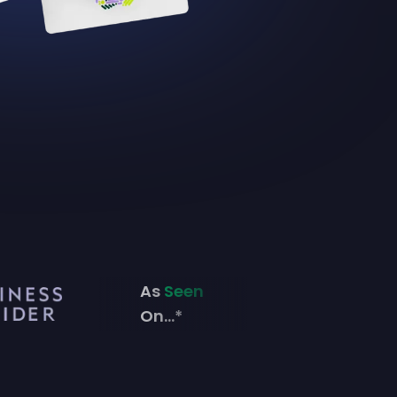
As
Seen
On...*