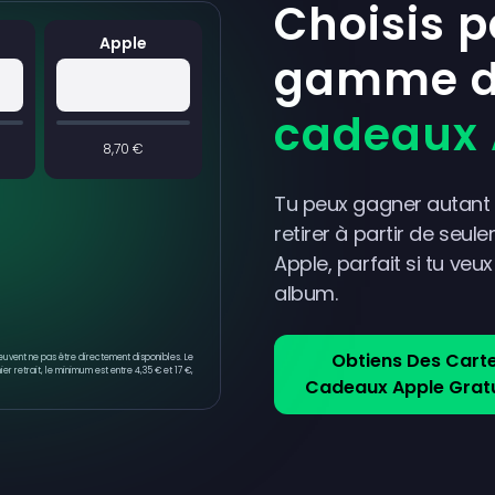
Choisis 
Apple
gamme 
cadeaux 
8,70 €
Tu peux gagner autant 
retirer à partir de seu
Apple, parfait si tu veu
album.
Obtiens Des Cart
peuvent ne pas être directement disponibles. Le
er retrait, le minimum est entre 4,35 € et 17 €,
Cadeaux Apple Gratu