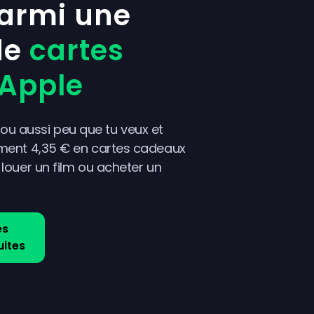
parmi une
de
cartes
Apple
ou aussi peu que tu veux et
lement 4,35 € en cartes cadeaux
x louer un film ou acheter un
es
ites