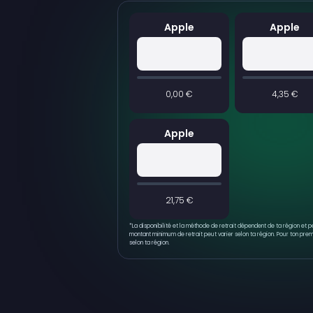
Apple
Apple
0,00 €
4,35 €
Apple
21,75 €
*
La disponibilité et la méthode de retrait dépendent de ta région et 
montant minimum de retrait peut varier selon ta région. Pour ton premi
selon ta région.