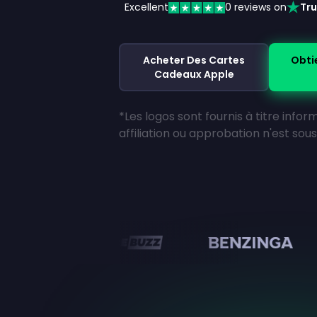
Excellent
0
reviews on
Tru
Acheter Des Cartes
Obti
Cadeaux Apple
*Les logos sont fournis à titre info
affiliation ou approbation n'est so
en