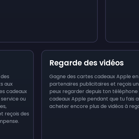
Monopoly Go!
Uno
$
215
$
10
Regarde des vidéos
 des
Gagne des cartes cadeaux Apple en 
ts aux
partenaires publicitaires et reçois 
rtes cadeaux
peux regarder depuis ton téléphone 
n service ou
cadeaux Apple pendant que tu fais au
es,
acheter encore plus de vidéos à reg
t reçois des
mpense.