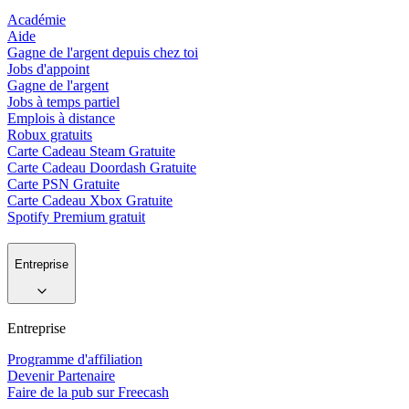
Académie
Aide
Gagne de l'argent depuis chez toi
Jobs d'appoint
Gagne de l'argent
Jobs à temps partiel
Emplois à distance
Robux gratuits
Carte Cadeau Steam Gratuite
Carte Cadeau Doordash Gratuite
Carte PSN Gratuite
Carte Cadeau Xbox Gratuite
Spotify Premium gratuit
Entreprise
Entreprise
Programme d'affiliation
Devenir Partenaire
Faire de la pub sur Freecash