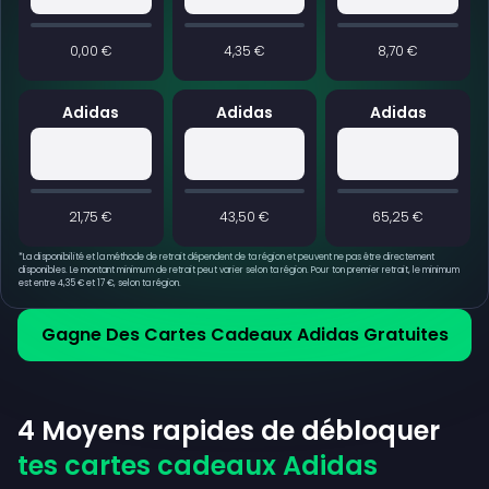
0,00 €
4,35 €
8,70 €
Adidas
Adidas
Adidas
21,75 €
43,50 €
65,25 €
*
La disponibilité et la méthode de retrait dépendent de ta région et peuvent ne pas être directement
disponibles. Le montant minimum de retrait peut varier selon ta région. Pour ton premier retrait, le minimum
est entre 4,35 € et 17 €, selon ta région.
Gagne Des Cartes Cadeaux Adidas Gratuites
4 Moyens rapides de débloquer
tes cartes cadeaux Adidas