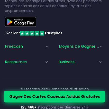
tâches, des sondages et des offres, avec des paiements
rapides comme des cartes cadeaux, PayPal et des
cryptomonnaies.
Excellent
Trustpilot
Freecash
Moyens De Gagner De L'a
Ressources
Business
© Freecash
2026
•
Conditions d'utilisation
•
Politique de confidentialité
•
Politique relative aux cookies
Gagne Des Cartes Cadeaux Adidas Gratuites
•
Mentions légales
123,468
+
inscriptions ces dernières 24h