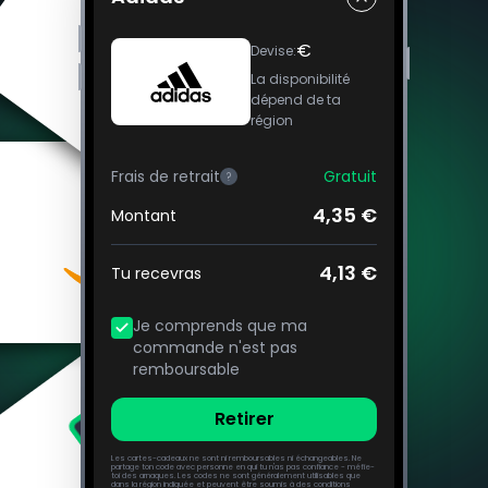
€
Devise
:
La disponibilité
dépend de ta
région
Frais de retrait
Gratuit
?
4,35 €
Montant
4,13 €
Tu recevras
Je comprends que ma
commande n'est pas
remboursable
Retirer
Les cartes-cadeaux ne sont ni remboursables ni échangeables. Ne
partage ton code avec personne en qui tu n'as pas confiance - méfie-
toi des arnaques. Les codes ne sont généralement utilisables que
dans la région indiquée et peuvent être soumis à des conditions