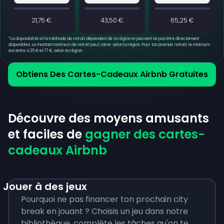
21,75 €
43,50 €
65,25 €
*
La disponibilité et la méthode de retrait dépendent de ta région et peuvent ne pas être directement
disponibles. Le montant minimum de retrait peut varier selon la région. Pour ton premier retrait, le minimum
est entre 4,35 € et 17 €, selon ta région.
Obtiens Des Cartes-Cadeaux Airbnb Gratuites
Découvre des moyens amusants
et faciles de
gagner des cartes-
cadeaux Airbnb
Jouer à des jeux
Pourquoi ne pas financer ton prochain city
break en jouant ? Choisis un jeu dans notre
bibliothèque, complète les tâches qu'on te