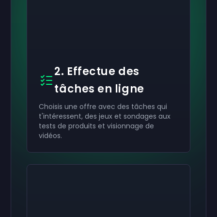
2. Effectue des
tâches en ligne
Choisis une offre avec des tâches qui
t'intéressent, des jeux et sondages aux
tests de produits et visionnage de
vidéos.
Active ton
Active ton
Active ton
50 €
30 €
10 €
Carte-cadeau
Carte-cadeau
Carte-cadeau
now
now
now
Tu as bien reçu ton
Tu as bien reçu ton
Tu as bien reçu ton
50 €
30 €
10 €
carte-cadeau. Utilise-la
carte-cadeau. Utilise-la
carte-cadeau. Utilise-la