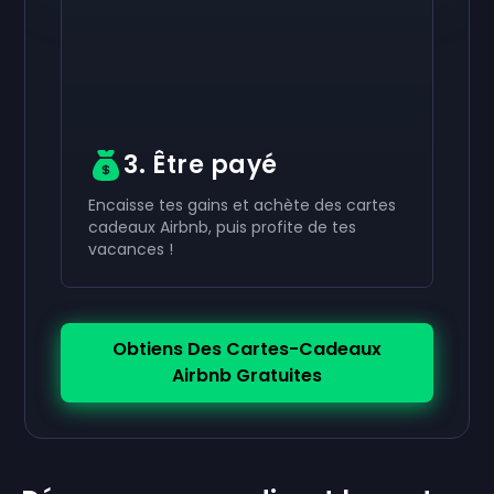
dans ton compte.
dans ton compte.
dans ton compte.
3. Être payé
Encaisse tes gains et achète des cartes
cadeaux Airbnb, puis profite de tes
vacances !
Obtiens Des Cartes-Cadeaux
Airbnb Gratuites