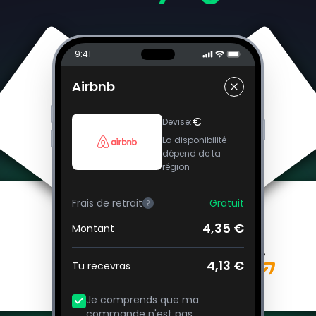
9:41
Airbnb
€
Devise
:
La disponibilité
dépend de ta
région
Frais de retrait
Gratuit
?
4,35 €
Montant
4,13 €
Tu recevras
Je comprends que ma
commande n'est pas