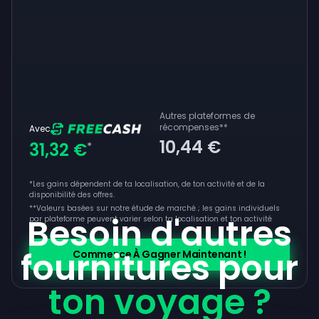
Autres plateformes de
récompenses
**
Avec
10,44 €
31,32 €
*
*Les gains dépendent de ta localisation, de ton activité et de la
disponibilité des offres.
**
Valeurs basées sur notre étude de marché ; les gains individuels
Besoin d'autres
par plateforme peuvent varier selon ta localisation et ton activité
fournitures pour
Commence À Gagner Maintenant !
ton voyage ?