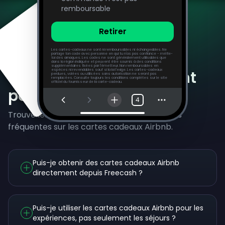
remboursable
Retirer
Les cartes-cadeaux ne sont ni remboursables ni échangeables. Ne
partage ton code avec personne en qui tu n'as pas confiance - méfie-
toi des arnaques. Les codes ne sont généralement utilisables que
dans la région indiquée et peuvent être soumis à des conditions
supplémentaires fixées par l'émetteur. Non remboursables en
Questions fréquemment
espèces ni revendables sauf si la loi l'exige. Les cartes-cadeaux
perdues, volées ou utilisées sans autorisation ne seront pas
remplacées. Consulte toujours les conditions complètes sur le site
officiel du fournisseur de la carte-cadeau.
posées
4
Trouve les réponses à nos questions les plus
fréquentes sur les cartes cadeaux Airbnb.
Puis-je obtenir des cartes cadeaux Airbnb
directement depuis Freecash ?
Puis-je utiliser les cartes cadeaux Airbnb pour les
expériences, pas seulement les séjours ?