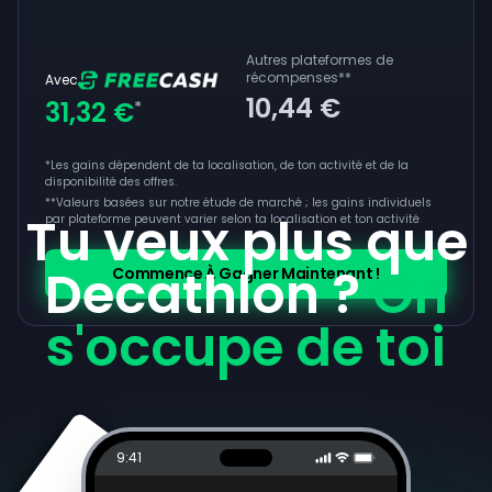
Autres plateformes de
récompenses
**
Avec
10,44 €
31,32 €
*
*Les gains dépendent de ta localisation, de ton activité et de la
disponibilité des offres.
**
Valeurs basées sur notre étude de marché ; les gains individuels
Tu veux plus que
par plateforme peuvent varier selon ta localisation et ton activité
Decathlon ?
On
Commence À Gagner Maintenant !
s'occupe de toi
9:41