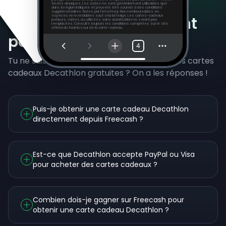
toi des arnaques. Les codes ne sont généralement utilisables que
dans la région indiquée et peuvent être soumis à des conditions
supplémentaires fixées par l'émetteur. Non remboursables en
Questions fréquemment
espèces ni revendables sauf si la loi l'exige. Les cartes-cadeaux
perdues, volées ou utilisées sans autorisation ne seront pas
remplacées. Consulte toujours les conditions complètes sur le site
officiel du fournisseur de la carte-cadeau.
posées
4
Tu ne sais toujours pas comment gagner des cartes
cadeaux Decathlon gratuites ? On a les réponses !
Puis-je obtenir une carte cadeau Decathlon
directement depuis Freecash ?
Est-ce que Decathlon accepte PayPal ou Visa
pour acheter des cartes cadeaux ?
Combien dois-je gagner sur Freecash pour
obtenir une carte cadeau Decathlon ?