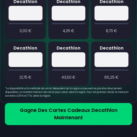
Decathlon
Decathlon
Decathlon
0,00 €
4,35 €
8,70 €
Decathlon
Decathlon
Decathlon
21,75 €
43,50 €
65,25 €
*
La disponibilité et la méthode de retrait dépendent de ta région et peuvent ne pas être directement
disponibles. Le montant minimum de retrait peut varier selon la région. Pour ton premier retrait, le minimum
est entre 4,35 € et 17 €, selon ta région.
Gagne Des Cartes Cadeaux Decathlon
Maintenant