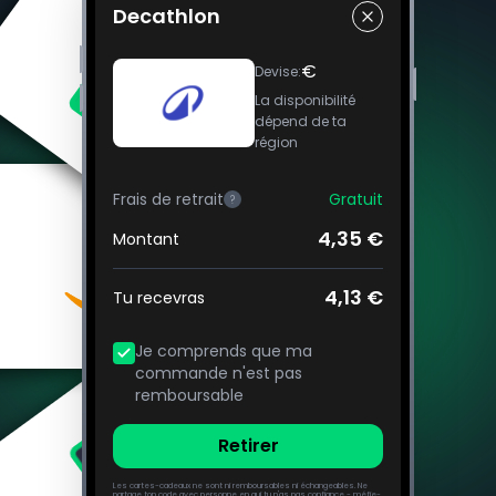
Decathlon
€
Devise
:
La disponibilité
dépend de ta
région
Frais de retrait
Gratuit
?
4,35 €
Montant
4,13 €
Tu recevras
Je comprends que ma
commande n'est pas
remboursable
Retirer
Les cartes-cadeaux ne sont ni remboursables ni échangeables. Ne
partage ton code avec personne en qui tu n'as pas confiance - méfie-