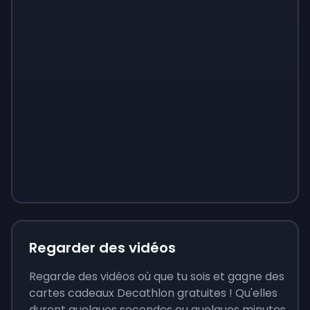
Sign up
Sign up
Sign up
9 €
0,87 €
3,05 €
Regarder des vidéos
Regarde des vidéos où que tu sois et gagne des
cartes cadeaux Decathlon gratuites ! Qu'elles
durent quelques secondes ou quelques minutes,