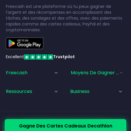
Freecash est une plateforme où tu peux gagner de
l'argent et des récompenses en accomplissant des
tâches, des sondages et des offres, avec des paiements
rapides comme des cartes cadeaux, PayPal et des
cryptomonnaies.
Excellent
Trustpilot
Freecash
Moyens De Gagner De L'a
Ressources
Business
© Freecash
2026
•
Conditions d'utilisation
Gagne Des Cartes Cadeaux Decathlon
•
Politique de confidentialité
•
Politique relative aux cookies