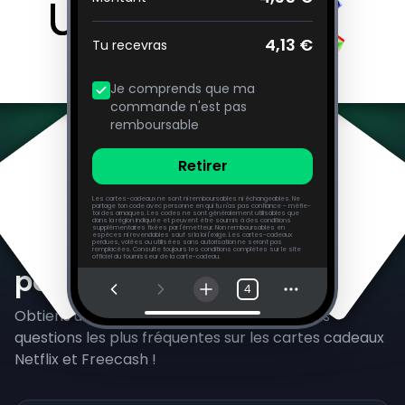
4,13 €
Tu recevras
Je comprends que ma
commande n'est pas
remboursable
Retirer
Les cartes-cadeaux ne sont ni remboursables ni échangeables. Ne
partage ton code avec personne en qui tu n'as pas confiance - méfie-
toi des arnaques. Les codes ne sont généralement utilisables que
dans la région indiquée et peuvent être soumis à des conditions
supplémentaires fixées par l'émetteur. Non remboursables en
Questions fréquemment
espèces ni revendables sauf si la loi l'exige. Les cartes-cadeaux
perdues, volées ou utilisées sans autorisation ne seront pas
remplacées. Consulte toujours les conditions complètes sur le site
officiel du fournisseur de la carte-cadeau.
posées
4
Obtiens une assistance instantanée pour les
questions les plus fréquentes sur les cartes cadeaux
Netflix et Freecash !