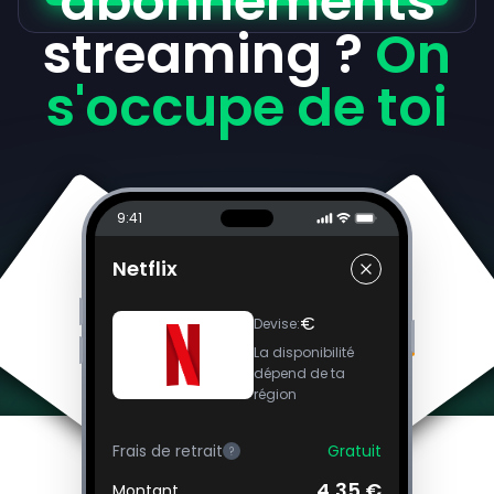
abonnements
streaming ?
On
s'occupe de toi
9:41
Netflix
€
Devise
:
La disponibilité
dépend de ta
région
Frais de retrait
Gratuit
?
4,35 €
Montant