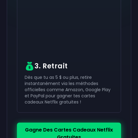
Active ton
Active ton
Active ton
50 €
30 €
10 €
Carte-cadeau
Carte-cadeau
Carte-cadeau
now
now
now
Tu as bien reçu ton
Tu as bien reçu ton
Tu as bien reçu ton
50 €
30 €
10 €
carte-cadeau. Utilise-la
carte-cadeau. Utilise-la
carte-cadeau. Utilise-la
dans ton compte.
dans ton compte.
dans ton compte.
3. Retrait
Dès que tu as 5 $ ou plus, retire
instantanément via les méthodes
officielles comme Amazon, Google Play
et PayPal pour gagner tes cartes
cadeaux Netflix gratuites !
Gagne Des Cartes Cadeaux Netflix
Gratuites