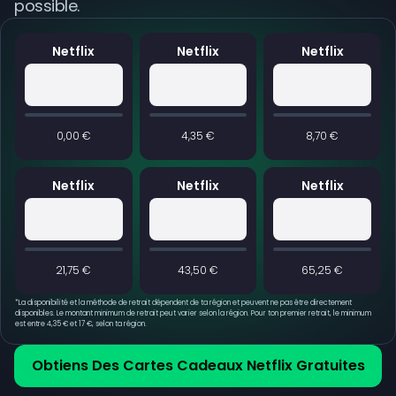
possible.
Netflix
Netflix
Netflix
0,00 €
4,35 €
8,70 €
Netflix
Netflix
Netflix
21,75 €
43,50 €
65,25 €
*
La disponibilité et la méthode de retrait dépendent de ta région et peuvent ne pas être directement
disponibles. Le montant minimum de retrait peut varier selon la région. Pour ton premier retrait, le minimum
est entre 4,35 € et 17 €, selon ta région.
Obtiens Des Cartes Cadeaux Netflix Gratuites