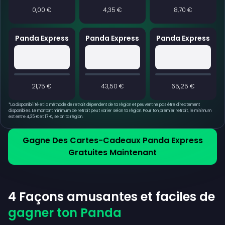
0,00 €
4,35 €
8,70 €
Panda Express
Panda Express
Panda Express
21,75 €
43,50 €
65,25 €
*
La disponibilité et la méthode de retrait dépendent de ta région et peuvent ne pas être directement
disponibles. Le montant minimum de retrait peut varier selon ta région. Pour ton premier retrait, le minimum
est entre 4,35 € et 17 €, selon ta région.
Gagne Des Cartes-Cadeaux Panda Express
Gratuites Maintenant
4 Façons amusantes et faciles de
gagner ton Panda