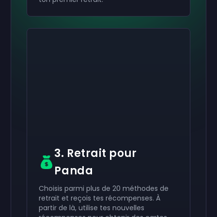
Active ton
Active ton
Active ton
50 €
30 €
10 €
Carte-cadeau
Carte-cadeau
Carte-cadeau
now
now
now
Tu as bien reçu ton
Tu as bien reçu ton
Tu as bien reçu ton
50 €
30 €
10 €
carte-cadeau. Utilise-la
carte-cadeau. Utilise-la
carte-cadeau. Utilise-la
dans ton compte.
dans ton compte.
dans ton compte.
3. Retrait pour
Panda
Choisis parmi plus de 20 méthodes de
retrait et reçois tes récompenses. À
partir de là, utilise tes nouvelles