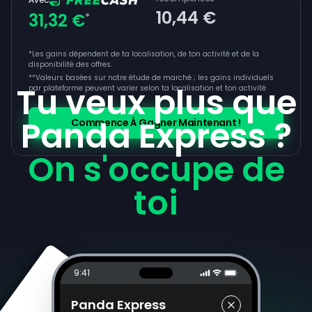
10,44 €
31,32 €
*
*Les gains dépendent de ta localisation, de ton activité et de la
disponibilité des offres.
**
Valeurs basées sur notre étude de marché ; les gains individuels
Tu veux plus que
par plateforme peuvent varier selon ta localisation et ton activité
Panda Express ?
Commence À Gagner Maintenant !
On s'occupe de
toi
9:41
Panda Express