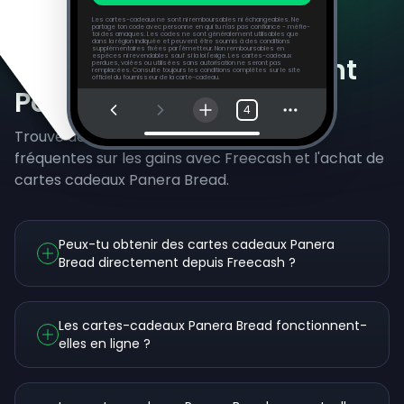
Les cartes-cadeaux ne sont ni remboursables ni échangeables. Ne
partage ton code avec personne en qui tu n'as pas confiance - méfie-
toi des arnaques. Les codes ne sont généralement utilisables que
dans la région indiquée et peuvent être soumis à des conditions
supplémentaires fixées par l'émetteur. Non remboursables en
Questions Fréquemment
espèces ni revendables sauf si la loi l'exige. Les cartes-cadeaux
perdues, volées ou utilisées sans autorisation ne seront pas
remplacées. Consulte toujours les conditions complètes sur le site
officiel du fournisseur de la carte-cadeau.
Posées
4
Trouve des réponses aux questions les plus
fréquentes sur les gains avec Freecash et l'achat de
cartes cadeaux Panera Bread.
Peux-tu obtenir des cartes cadeaux Panera
Bread directement depuis Freecash ?
Les cartes-cadeaux Panera Bread fonctionnent-
elles en ligne ?