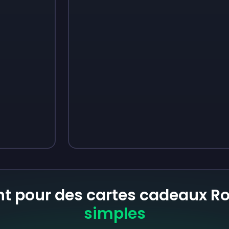
Sign up
Sign up
3,05 €
4,18 €
nt pour des cartes cadeaux R
simples