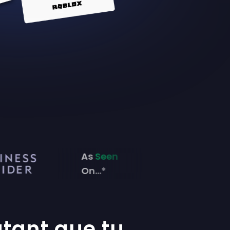
As
Seen
On...*
tant que tu