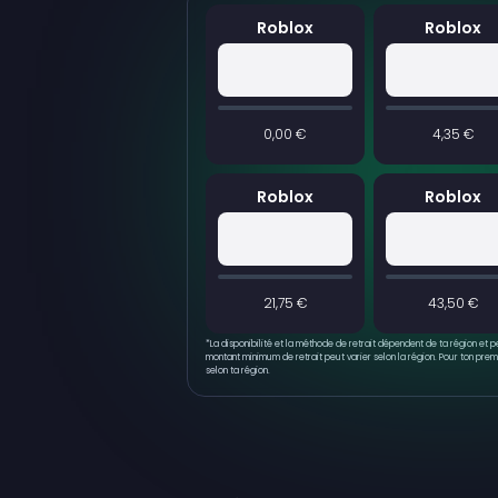
Roblox
Roblox
0,00 €
4,35 €
Roblox
Roblox
21,75 €
43,50 €
*
La disponibilité et la méthode de retrait dépendent de ta région et 
montant minimum de retrait peut varier selon la région. Pour ton premie
selon ta région.