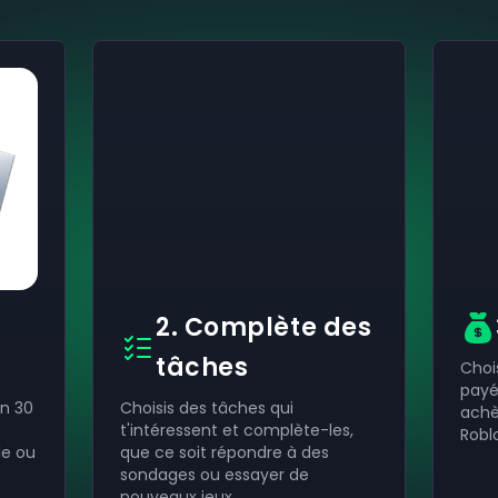
2. Complète des
tâches
Choi
payé 
n 30
Choisis des tâches qui
achè
t'intéressent et complète-les,
Robl
le ou
que ce soit répondre à des
sondages ou essayer de
nouveaux jeux.