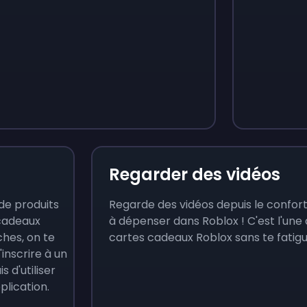
Monopoly Go!
Uno
$
215
$
10
Regarder des vidéos
de produits
Regarde des vidéos depuis le confort
 cadeaux
à dépenser dans Roblox ! C'est l'une
ches, on te
cartes cadeaux Roblox sans te fatig
nscrire à un
s d'utiliser
pplication.