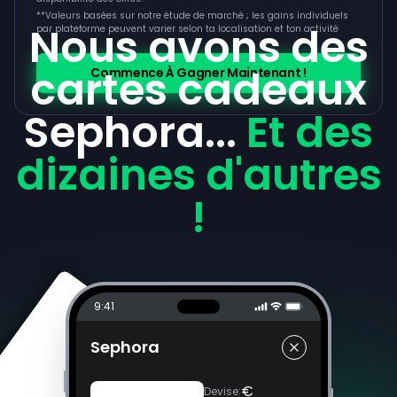
**
Valeurs basées sur notre étude de marché ; les gains individuels
Nous avons des
par plateforme peuvent varier selon ta localisation et ton activité
cartes cadeaux
Commence À Gagner Maintenant !
Sephora...
Et des
dizaines d'autres
!
9:41
Sephora
€
Devise
: