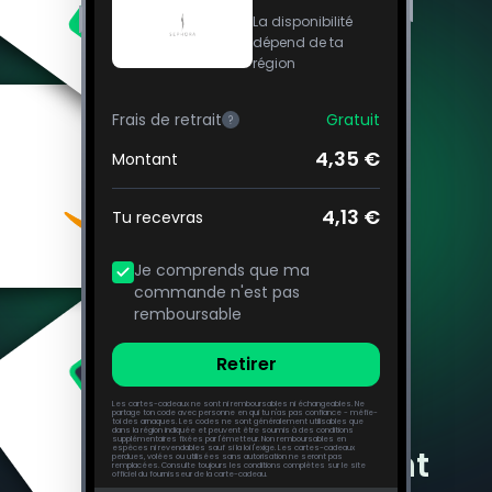
La disponibilité
dépend de ta
région
Frais de retrait
Gratuit
?
4,35 €
Montant
4,13 €
Tu recevras
Je comprends que ma
commande n'est pas
remboursable
Retirer
Les cartes-cadeaux ne sont ni remboursables ni échangeables. Ne
partage ton code avec personne en qui tu n'as pas confiance - méfie-
toi des arnaques. Les codes ne sont généralement utilisables que
dans la région indiquée et peuvent être soumis à des conditions
supplémentaires fixées par l'émetteur. Non remboursables en
Questions fréquemment
espèces ni revendables sauf si la loi l'exige. Les cartes-cadeaux
perdues, volées ou utilisées sans autorisation ne seront pas
remplacées. Consulte toujours les conditions complètes sur le site
officiel du fournisseur de la carte-cadeau.