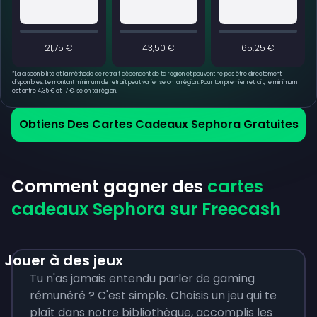
21,75 €
43,50 €
65,25 €
*
La disponibilité et la méthode de retrait dépendent de ta région et peuvent ne pas être directement
disponibles. Le montant minimum de retrait peut varier selon la région. Pour ton premier retrait, le minimum
est entre 4,35 € et 17 €, selon ta région.
Obtiens Des Cartes Cadeaux Sephora Gratuites
Comment gagner des
cartes
cadeaux Sephora sur Freecash
Jouer à des jeux
Tu n'as jamais entendu parler de gaming
rémunéré ? C'est simple. Choisis un jeu qui te
plaît dans notre bibliothèque, accomplis les