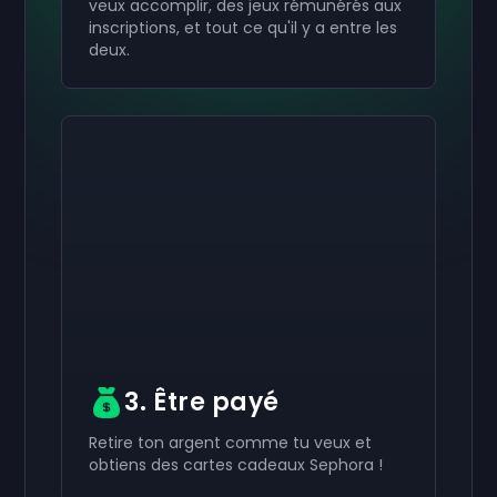
veux accomplir, des jeux rémunérés aux
inscriptions, et tout ce qu'il y a entre les
deux.
Active ton
Active ton
Active ton
50 €
30 €
10 €
Carte-cadeau
Carte-cadeau
Carte-cadeau
now
now
now
Tu as bien reçu ton
Tu as bien reçu ton
Tu as bien reçu ton
50 €
30 €
10 €
carte-cadeau. Utilise-la
carte-cadeau. Utilise-la
carte-cadeau. Utilise-la
dans ton compte.
dans ton compte.
dans ton compte.
3. Être payé
Retire ton argent comme tu veux et
obtiens des cartes cadeaux Sephora !