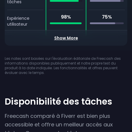
tâches
98
%
75
%
Expérience
utilisateur
Show More
Assistance par
chat en direct
Application
Les notes sont basées sur l'évaluation éditoriale de Freecash des
mobile
informations disponibles publiquement et notre propre test du
produit à la date indiquée. Les fonctionnalités et offres peuvent
Bonus
évoluer avec le temps.
d'inscription
Retrait PayPal
Disponibilité des tâches
Retrait crypto
Freecash comparé à Fiverr est bien plus
Virement
accessible et offre un meilleur accès aux
bancaire