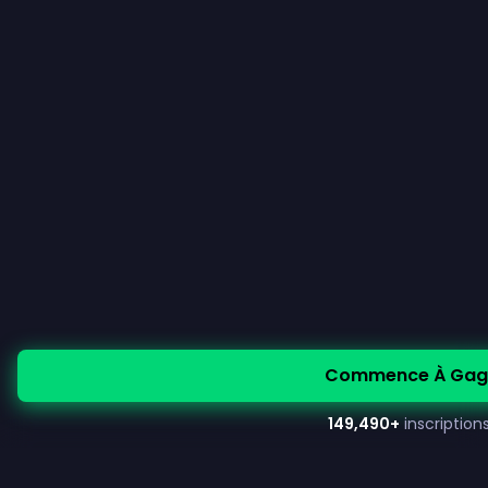
Commence À Gagn
149,490
+
inscription