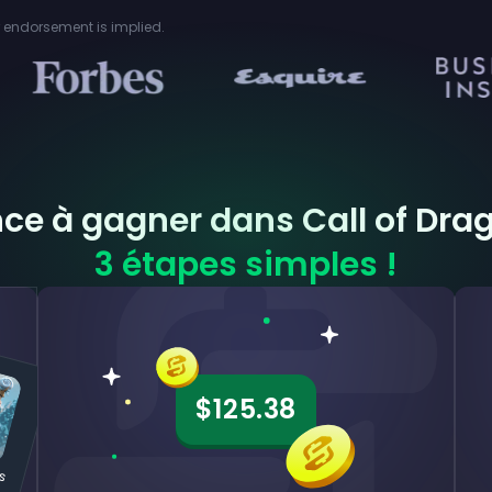
or endorsement is implied.
 à gagner dans Call of Dra
3 étapes simples !
$125.38
C
a
o
D
a
g
o
n
s