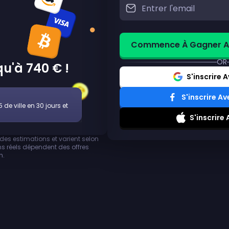
Commence À Gagner Av
OR
u'à 740 € !
S'inscrire 
S'inscrire A
 de ville en 30 jours et
S'inscrire
des estimations et varient selon
ins réels dépendent des offres
n.