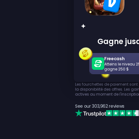
Gagne jusq
Freecash
Atteins le niveau 25
gagne 250 $
Les fourchettes de paiement sont 
la disponibilité des offres. Les ga
actives au moment de l'inscriptio
See our
303,962
reviews