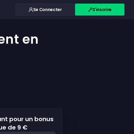
Se Connecter
S'inscrire
ent en
ant pour un bonus
ue de 9 €