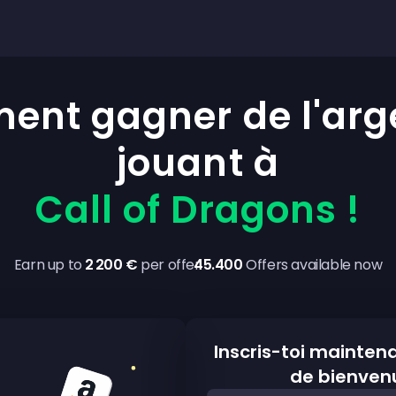
nt gagner de l'arg
jouant à
Call of Dragons !
Earn up to
2 200 €
per offer
45.400
Offers available now
Inscris-toi mainten
de bienven