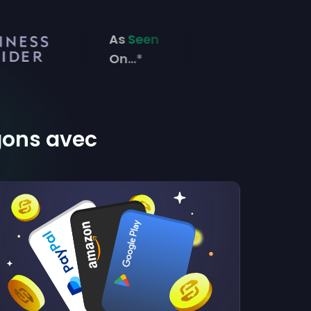
As
Seen
On...*
gons avec