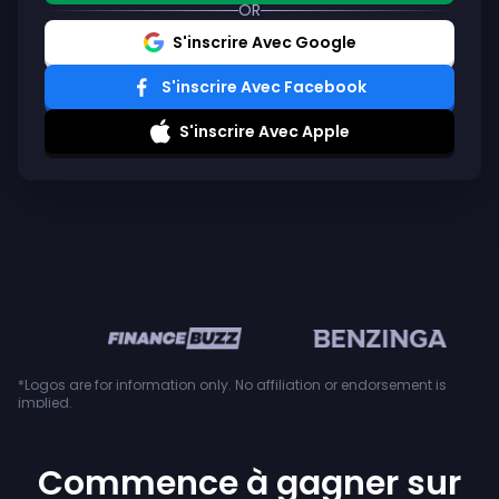
OR
S'inscrire Avec Google
S'inscrire Avec Facebook
S'inscrire Avec Apple
n
*Logos are for information only. No affiliation or endorsement is
implied.
Commence à gagner sur