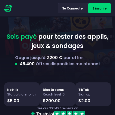
Se Connecter
S'inscrire
Sois payé
pour tester des applis,
jeux & sondages
Gagne jusqu'à
2 200 €
par offre
45.400
Offres disponibles maintenant
Netflix
Dice Dreams
TikTok
Start a trial month
Reach level 10
Sign up
$5.00
$200.00
$2.00
See our
303,497
reviews on