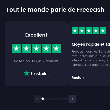
Tout le monde parle de Freecash
Excellent
Moyen rapide et fa
Freecash.com est l'une des
rémunératrices que j'ai ut
site est facile à utiliser
Based on
303,497
reviews
tâches, et les paiements 
paiement en quelques minu
classement rendent l'exp
Ruslan
recommande vivement à t
d'argent supplémentaire p