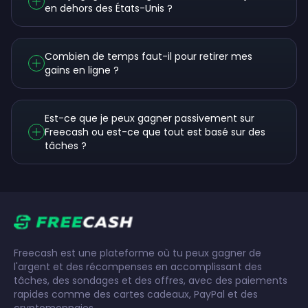
en dehors des États-Unis ?
Combien de temps faut-il pour retirer mes
gains en ligne ?
Est-ce que je peux gagner passivement sur
Freecash ou est-ce que tout est basé sur des
tâches ?
Freecash est une plateforme où tu peux gagner de
l'argent et des récompenses en accomplissant des
tâches, des sondages et des offres, avec des paiements
rapides comme des cartes cadeaux, PayPal et des