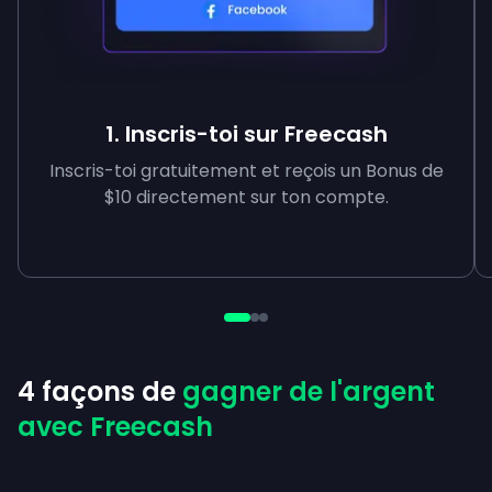
1. Inscris-toi sur Freecash
Inscris-toi gratuitement et reçois un Bonus de
$10 directement sur ton compte.
4 façons de
gagner de l'argent
avec Freecash