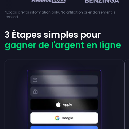
*Logos are for information only. No affiliation or endorsement is
implied.
3 Étapes simples pour
gagner de l'argent en ligne