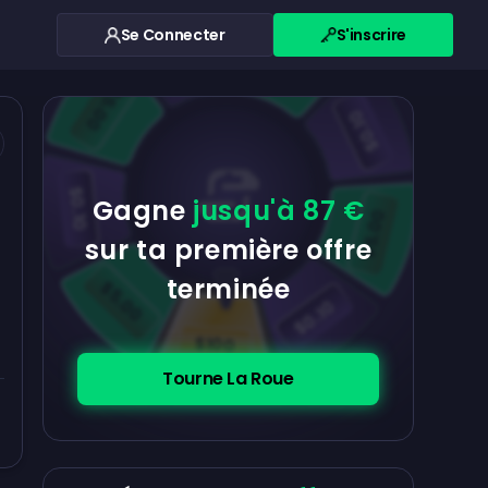
Se Connecter
S'inscrire
$0.10
$5.00
$5.00
$0.10
$0.10
Gagne
jusqu'à 87 €
$5.00
sur ta première offre
terminée
$5.00
$0.10
$100
Tourne La Roue