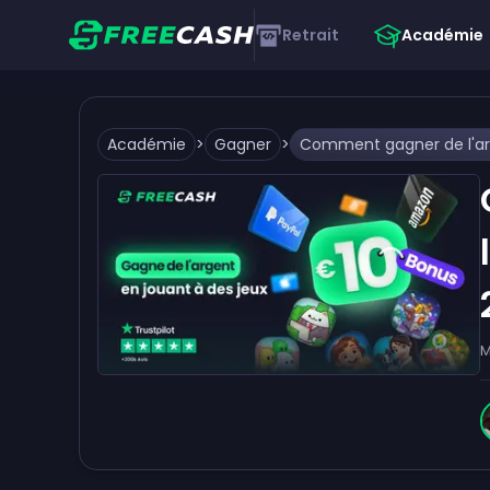
Retrait
Académie
Académie
>
Gagner
>
M