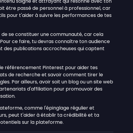
ontenu soigné et attrayant qui résonne avec ton
oit être passé de personnel à professionnel, car
tils pour t'aider à suivre les performances de tes
st de se constituer une communauté, car cela
Pour ce faire, tu devras connaître ton audience
nt des publications accrocheuses qui captent
le référencement Pinterest pour aider tes
tats de recherche et savoir comment tirer le
les. Par ailleurs, avoir soit un blog ou un site web
 partenariats d'affiliation pour promouvoir des
sation.
plateforme, comme l'épinglage régulier et
s, peut t'aider à établir ta crédibilité et ta
 potentiels sur la plateforme.