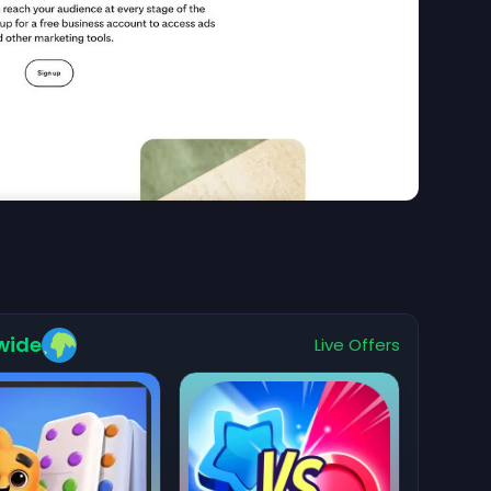
wide
Live Offers