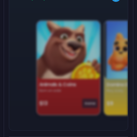
Animals & Coins
Domino Dre
Earn on side
Play daily
$13
$9
Game