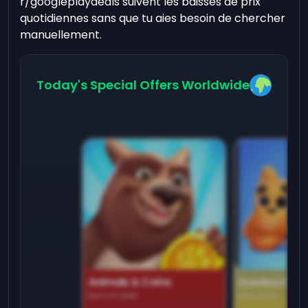
r/googleplaydeals suivent les baisses de prix
quotidiennes sans que tu aies besoin de chercher
manuellement.
Today's Special Offers Worldwide
Animals & Coins
Domino Dre
Earn on side
Play daily