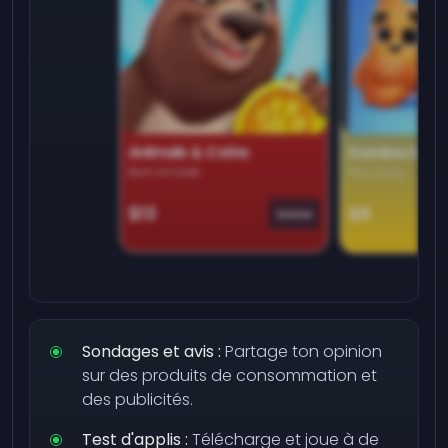
Animals & Coins
Domino Dre
Earn on side
Play daily
$13
$9
Game
Sondages et avis :
Partage ton opinion
sur des produits de consommation et
des publicités.
Test d'applis :
Télécharge et joue à de