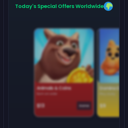
Today's Special Offers Worldwide
Animals & Coins
Domino Dre
Earn on side
Play daily
$13
$9
Game