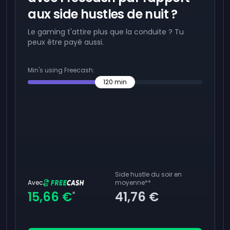
aux side hustles de nuit ?
Le gaming t'attire plus que la conduite ? Tu
peux être payé aussi.
Min's using Freecash:
120
min
Side hustle du soir en
Avec
moyenne
**
15,66 €
41,76 €
*