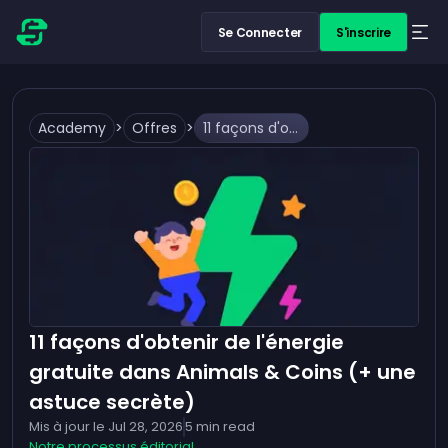
Se Connecter
S'inscrire
Academy
>
Offres
>
11 façons d'obtenir de l'énergie gratuite dans Animals & Coins (+ une astuce secrète)
11 façons d'obtenir de l'énergie
gratuite dans Animals & Coins (+ une
astuce secrète)
Mis à jour le
Jul 28, 2026
5
min read
Notre processus éditorial