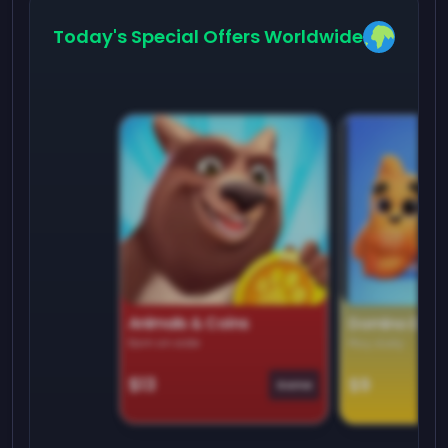
Today's Special Offers Worldwide
Animals & Coins
Domino Dre
Earn on side
Play daily
$13
$9
Game