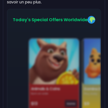
savoir un peu plus
.
Today's Special Offers Worldwide
Animals & Coins
Domino Dre
Earn on side
Play daily
$13
$9
Game