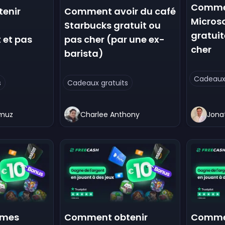
Commen
enir
Comment avoir du café
Microso
Starbucks gratuit ou
gratui
 et pas
pas cher (par une ex-
cher
barista)
Cadeaux 
s
Cadeaux gratuits
amuz
Charlee Anthony
Jona
imes
Comment obtenir
Commen