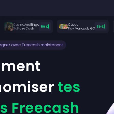
CasinoAndBingo
Casual
59 €
59 €
Solitaire Cash
Play Monopoly GO
gner avec Freecash maintenant
ment
nomiser
tes
s Freecash