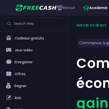
Retrait
Académie
Retrait en direct
Cadeaux gratuits
Commence à ga
Jeux vidéo
Com
Enregistrer
Offres
éco
Gagner
gain
Avis