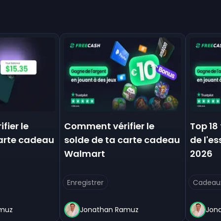
fier le
Comment vérifier le
Top 18
carte cadeau
solde de ta carte cadeau
de l'e
Walmart
2026
Enregistrer
Cadeaux
amuz
Jonathan Ramuz
Jon