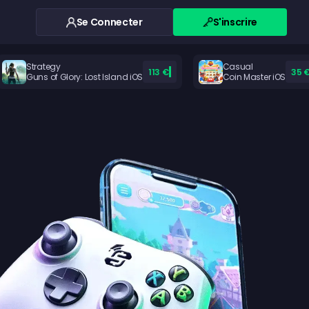
Se Connecter
S'inscrire
Strategy
Casual
113 €
35 
Guns of Glory: Lost Island iOS
Coin Master iOS