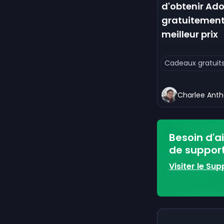
d'obtenir Ad
gratuitement
meilleur prix
Cadeaux gratuit
Charlee Ant
Besoin d'a
de support 
Visiter le Su