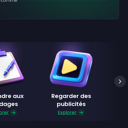
ns comme
dre aux
Regarder des
Re
dages
publicités
orer
Explorer
E