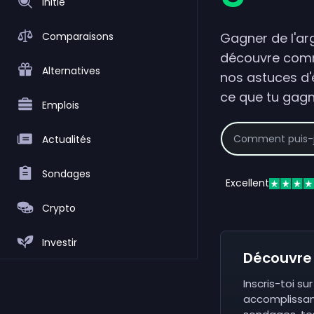
Initié
Comparaisons
Gagner de l'ar
découvre comm
Alternatives
nos astuces d
ce que tu gagn
Emplois
Actualités
Sondages
Excellent
Crypto
Investir
Découvre
Inscris-toi s
accomplissant