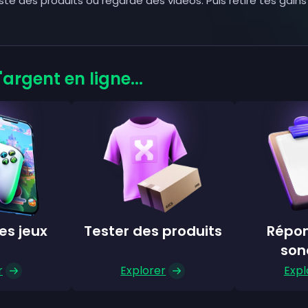
te des produits ou regarde des vidéos. Puis retire tes gai
'argent en ligne...
es jeux
Tester des produits
Répon
son
r
Explorer
Expl