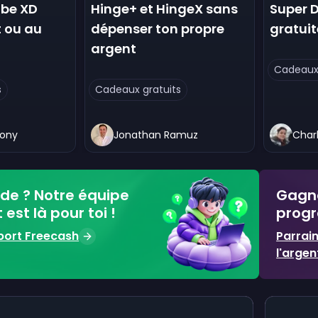
obe XD
Hinge+ et HingeX sans
Super 
 ou au
dépenser ton propre
gratui
argent
Cadeaux 
s
Cadeaux gratuits
hony
Jonathan Ramuz
Char
ide ? Notre équipe
Gagne
est là pour toi !
progr
pport Freecash
Parrai
l'argen