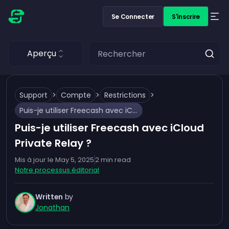
Se Connecter
S'inscrire
Aperçu
Support
>
Compte
>
Restrictions
>
Puis-je utiliser Freecash avec iCloud Private Relay ?
Puis-je utiliser Freecash avec iCloud
Private Relay ?
Mis à jour le
May 5, 2025
2
min read
Notre processus éditorial
Written
by
Jonathan