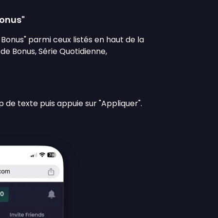
Bonus"
 Bonus" parmi ceux listés en haut de la
e Bonus, Série Quotidienne,
 de texte puis appuie sur "Appliquer".