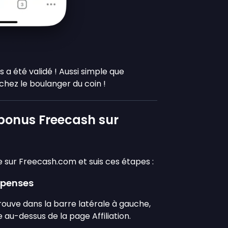
s a été validé ! Aussi simple que
ez le boulanger du coin !
s bonus Freecash sur
sur Freecash.com et suis ces étapes :
mpenses
rouve dans la barre latérale à gauche,
 au-dessus de la page Affiliation.