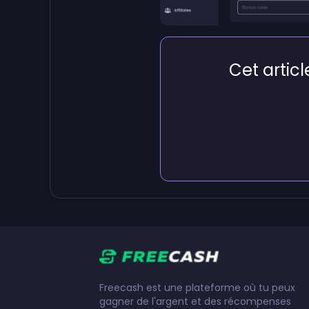
Cet article
Freecash est une plateforme où tu peux
gagner de l'argent et des récompenses