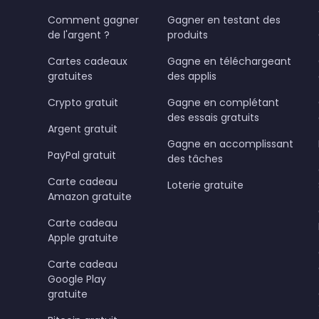
Comment gagner
Gagner en testant des
de l'argent ?
produits
Cartes cadeaux
Gagne en téléchargeant
gratuites
des applis
Crypto gratuit
Gagne en complétant
des essais gratuits
Argent gratuit
Gagne en accomplissant
PayPal gratuit
des tâches
Carte cadeau
Loterie gratuite
Amazon gratuite
Carte cadeau
Apple gratuite
Carte cadeau
Google Play
gratuite