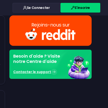
Se Connecter
S'inscrire
Rejoins-nous sur
Besoin d'aide ? Visite
notre Centre d'aide
Contacter le support