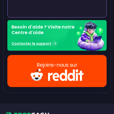
Besoin d'aide ? Visite notre
Centre d'aide
Contacter le support
Rejoins-nous sur