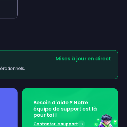
Mises à jour en direct
érationnels.
Besoin d'aide ? Notre
équipe de support est là
pour toi !
Contacter le support