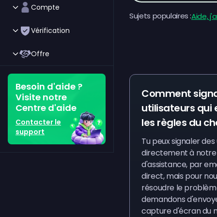
Compte
Sujets populaires :
Aide, j'
Vérification
Offre
Besoin d'aide ?
Comment signal
Visite notre
utilisateurs qui
Centre d'aide
les règles du ch
Contacter le
support
Tu peux signaler des 
directement à notre
d'assistance, par em
direct, mais pour nou
résoudre le problème
demandons d'envoy
capture d'écran du 