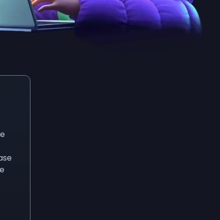
de
base
de