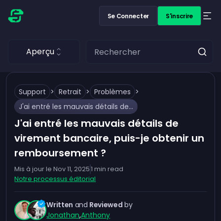
Se Connecter
S'inscrire
Aperçu
Support
>
Retrait
>
Problèmes
>
J'ai entré les mauvais détails de virement bancaire, puis-je obtenir un remboursement ?
J'ai entré les mauvais détails de
virement bancaire, puis-je obtenir un
remboursement ?
Mis à jour le
Nov 11, 2025
1
min read
Notre processus éditorial
Written
and
Reviewed
by
Jonathan
,
Anthony