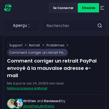
Se Connecter
S'inscrire
Aperçu
Support
>
Retrait
>
Problèmes
>
Comment corriger un retrait PayPal envoyé à la mauvaise adresse e-mail
Comment corriger un retrait PayPal
envoyé à la mauvaise adresse e-
mail
Mis à jour le
Jun 24, 2026
3
min read
Notre processus éditorial
Written
and
Reviewed
by
Jonathan
,
Anthony