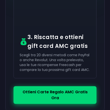
nel tuo account.
Usala nel tuo account.
Usala nel tuo account.
3. Riscatta e ottieni
gift card AMC gratis
Scegli tra 20 diversi metodi come PayPal
o anche Revolut. Una volta prelevato,
usa le tue ricompense Freecash per
comprare la tua prossima gift card AMC.
Ottieni Carte Regalo AMC Gratis
Ora