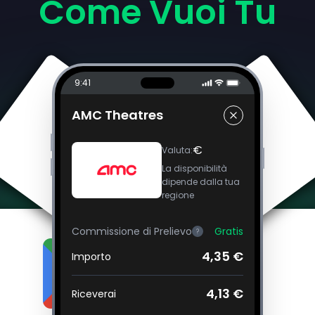
Come Vuoi Tu
9:41
AMC Theatres
€
Valuta
:
La disponibilità
dipende dalla tua
regione
Commissione di Prelievo
Gratis
?
4,35 €
Importo
4,13 €
Riceverai