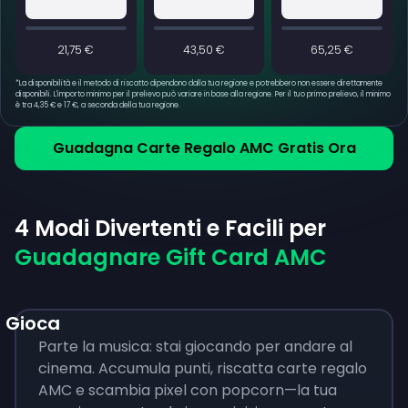
21,75 €
43,50 €
65,25 €
*
La disponibilità e il metodo di riscatto dipendono dalla tua regione e potrebbero non essere direttamente
disponibili. L'importo minimo per il prelievo può variare in base alla regione. Per il tuo primo prelievo, il minimo
è tra 4,35 € e 17 €, a seconda della tua regione.
Guadagna Carte Regalo AMC Gratis Ora
4 Modi Divertenti e Facili per
Guadagnare Gift Card AMC
Gioca
Parte la musica: stai giocando per andare al
cinema. Accumula punti, riscatta carte regalo
AMC e scambia pixel con popcorn—la tua