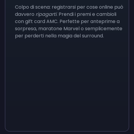
Colpo di scena: registrarsi per cose online può
davvero
ripagarti
. Prendi i premi e cambioli
con gift card AMC. Perfette per anteprime a
sorpresa, maratone Marvel o semplicemente
per perderti nella magia del surround.
Sign up
Sign up
Sign up
9 €
0,87 €
3,05 €