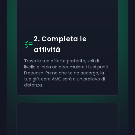
2. Completa le
attività
Trova le tue offerte preferite, sali di
livello e inizia ad accumulare i tuoi punti
Freecash. Prima che te ne accorga, la
tua gift card AMC sarà a un prelievo di
distanza.
Attiva il tuo
Attiva il tuo
Attiva il tuo
50 €
30 €
10 €
Carta regalo
Carta regalo
Carta regalo
now
now
now
Hai ricevuto con successo il tuo
Hai ricevuto con successo il tuo
Hai ricevuto con successo il tuo
50 €
30 €
10 €
giftcard. Usala
giftcard.
giftcard.