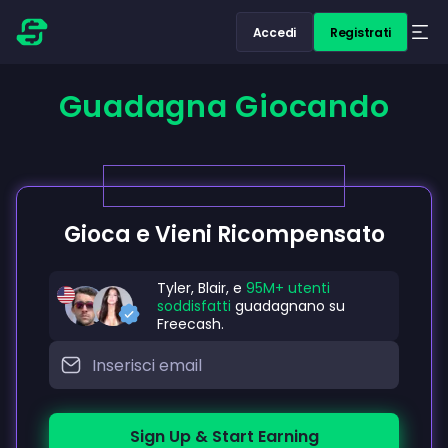
Accedi
Registrati
Guadagna Giocando
Gioca e Vieni Ricompensato
Tyler, Blair, e
95M+ utenti
soddisfatti
guadagnano su
Freecash.
Sign Up & Start Earning