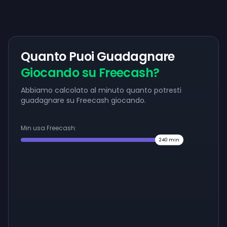
Quanto Puoi Guadagnare
Giocando su Freecash?
Abbiamo calcolato al minuto quanto potresti
guadagnare su Freecash giocando.
Min usa Freecash:
240
min