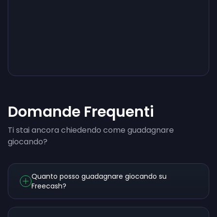
Sign up
Sign up
Sign up
7 €
1,74 €
35 €
Domande Frequenti
Ti stai ancora chiedendo come guadagnare
giocando?
Quanto posso guadagnare giocando su
Freecash?