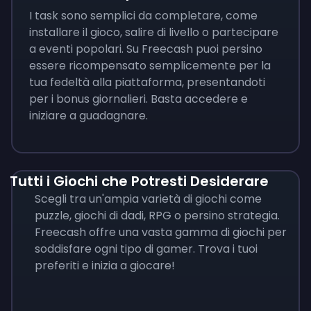
I task sono semplici da completare, come
installare il gioco, salire di livello o partecipare
a eventi popolari. Su Freecash puoi persino
essere ricompensato semplicemente per la
tua fedeltà alla piattaforma, presentandoti
per i bonus giornalieri. Basta accedere e
iniziare a guadagnare.
Tutti i Giochi che Potresti Desiderare
Scegli tra un'ampia varietà di giochi come
puzzle, giochi di dadi, RPG o persino strategia.
Freecash offre una vasta gamma di giochi per
soddisfare ogni tipo di gamer. Trova i tuoi
preferiti e inizia a giocare!