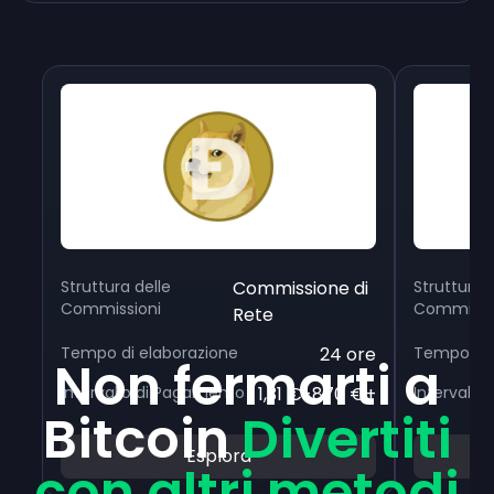
Struttura delle
Commissione di
Struttura 
Commissioni
Commissi
Rete
Tempo di elaborazione
24 ore
Tempo di 
Non fermarti a
Intervallo di Pagamento
1,31 €-870 €+
Intervall
Bitcoin
Divertiti
Esplora
con altri metodi