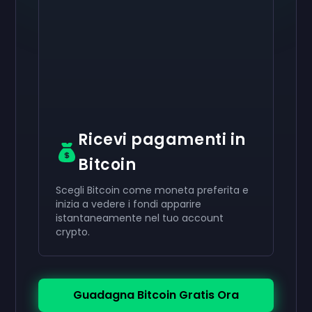
Attiva il tuo
Attiva il tuo
Attiva il tuo
50 €
30 €
10 €
Carta regalo
Carta regalo
Carta regalo
now
now
now
Hai ricevuto con successo il tuo
Hai ricevuto con successo il tuo
Hai ricevuto con successo il tuo
50 €
30 €
10 €
giftcard. Usala
giftcard.
giftcard.
nel tuo account.
Usala nel tuo account.
Usala nel tuo account.
Ricevi pagamenti in
Bitcoin
Scegli Bitcoin come moneta preferita e
inizia a vedere i fondi apparire
istantaneamente nel tuo account
crypto.
Guadagna Bitcoin Gratis Ora