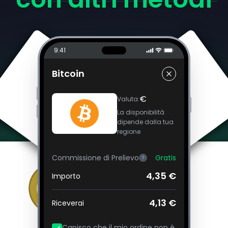
9:41
Bitcoin
€
Valuta
:
La disponibilità
dipende dalla tua
regione
Commissione di Prelievo
Gratis
?
4,35 €
Importo
4,13 €
Riceverai
Capisco che il mio ordine non è