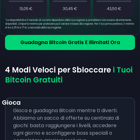
13,05 €
30,45 €
43,50 €
*
La disponibilità e il metodo di riscatto dipendono dalla tua regione e potrebbero non essere direttamente
disponibili. L'importo minimo per prelevare può variare in base alla regione. Per il tuo primo prelievo, il minimo
è tra 4,35 € e 17 €, a seconda della tua regione.
Guadagna Bitcoin Gratis E Illimitati Ora
4 Modi Veloci per Sbloccare
i Tuoi
Bitcoin Gratuiti
Gioca
Gioca e guadagna Bitcoin mentre ti diverti.
Abbiamo un sacco di offerte su centinaia di
giochi: basta raggiungere i livelli, accedere
ogni giorno e sconfiggere boss speciali o