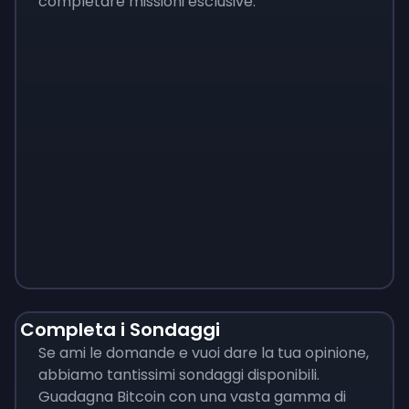
completare missioni esclusive.
Monopoly
$
215
Completa i Sondaggi
Se ami le domande e vuoi dare la tua opinione,
abbiamo tantissimi sondaggi disponibili.
Guadagna Bitcoin con una vasta gamma di