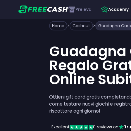
Preleva
Academy
Home
>
Cashout
>
Guadagna 
Regalo Grat
Online Subi
Ottieni gift card gratis completando 
come testare nuovi giochi e registrar
riscattare ogni giorno!
Excellent
0
reviews on
Tru