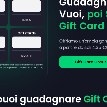
Guadagn
Vuoi,
poi 
8,70 €
Gift Card
Gift Cards
Offriamo un'ampia gamm
a partire da soli 4,35 €!
65,25 €
Gift Card Gratis
e potrebbero non essere direttamente disponibili.
 tuo primo prelievo, il minimo è tra 4,35 € e 17 €,
puoi guadagnare
Gift