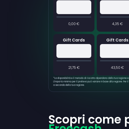
0,00 €
4,35 €
Gift Cards
Gift Cards
21,75 €
43,50 €
*
La disponibilità e il metodo di riscatto dipendono dalla tua regione 
L'importo minimo per il prelievo può variare in base alla regione. Per il
a seconda della tua regione.
Scopri come 
Freecash