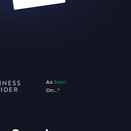
As
Seen
On...*