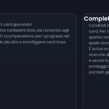
Complet
ft card giocando!
Condividi 
amo tantissimi titoli, dai romantici agli
card. Per t
ti. Ti ricompensiamo per i progressi nel
quanto tem
o più alto o sconfiggere certi boss.
quale rico
È la tua o
ricerche d
e servizi fu
sondaggi o
potresti g
Monopoly Go!
Uno
$
215
$
10