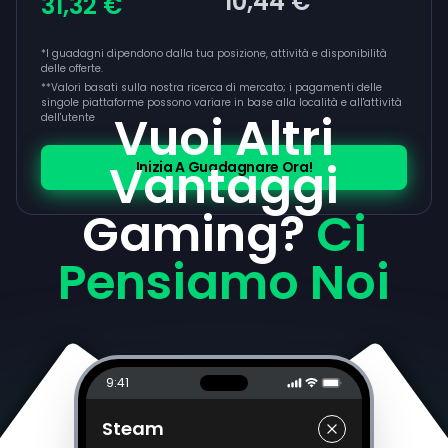
10,44 €
31,32 €
*
*I guadagni dipendono dalla tua posizione, attività e disponibilità
delle offerte.
**
Valori basati sulla nostra ricerca di mercato; i pagamenti delle
singole piattaforme possono variare in base alla località e all'attività
Vuoi Altri
dell'utente
Vantaggi
Inizia A Guadagnare Ora!
Gaming?
Ci
Pensiamo Noi
9:41
Steam