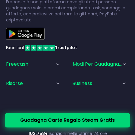
Freecash è una piattaforma dove gli utenti possono
guadagnare soldi e premi completando task, sondaggi e
offerte, con prelievi veloci tramite gift card, PayPal e
criptovalute.
Excellent
Trustpilot
Freecash
Modi Per Guadagnare
Risorse
Business
© Freecash
2026
•
Termini di Servizio
•
Privacy Policy
Guadagna Carte Regalo Steam Gratis
•
Politica sui Cookie
•
Informazioni legali
102,758
+
iscrizioni nelle ultime 24 ore