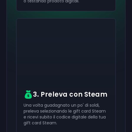
o testando prodotti digitali.
Attiva il tuo
Attiva il tuo
Attiva il tuo
50 €
30 €
10 €
Carta regalo
Carta regalo
Carta regalo
now
now
now
Hai ricevuto con successo il tuo
Hai ricevuto con successo il tuo
Hai ricevuto con successo il tuo
50 €
30 €
10 €
giftcard. Usala
giftcard.
giftcard.
nel tuo account.
Usala nel tuo account.
Usala nel tuo account.
3. Preleva con Steam
Una volta guadagnato un po' di soldi,
preleva selezionando le gift card Steam
e ricevi subito il codice digitale della tua
gift card Steam.