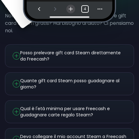
Domande Frequenti
4
Non hai ancora capito come puoi guadagnare gift
card Steam gratis? Hai bisogno di aiuto? Ci pensiamo
noi.
Posso prelevare gift card Steam direttamente
da Freecash?
Quante gift card Steam posso guadagnare al
giorno?
Qual è l'età minima per usare Freecash e
guadagnare carte regalo Steam?
Devo collegare il mio account Steam a Freecash