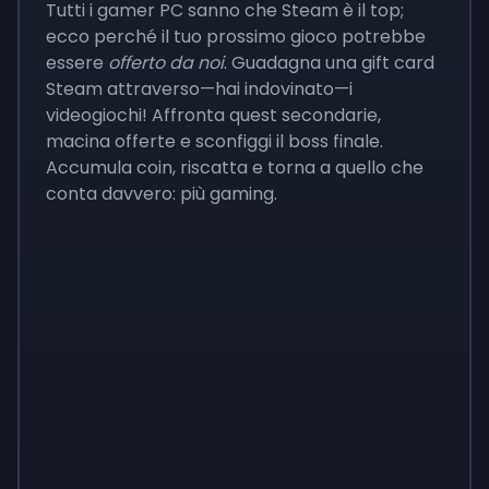
Tutti i gamer PC sanno che Steam è il top;
ecco perché il tuo prossimo gioco potrebbe
essere
offerto da noi
. Guadagna una gift card
Steam attraverso—hai indovinato—i
videogiochi! Affronta quest secondarie,
macina offerte e sconfiggi il boss finale.
Accumula coin, riscatta e torna a quello che
conta davvero: più gaming.
Monopoly
$
215