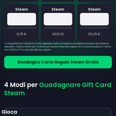
Steam
Steam
Steam
21,75 €
43,50 €
65,25 €
*
La disponibilità e il metodo di riscatto dipendono dalla tua regione e potrebbero non essere direttamente
disponibili. L'importo minimo per il prelievo può variare in base alla regione. Per il tuo primo prelievo, il minimo
è tra 4,35 € e 17 €, a seconda della tua regione.
Guadagna Carte Regalo Steam Gratis
4 Modi per
Guadagnare Gift Card
Steam
Gioca