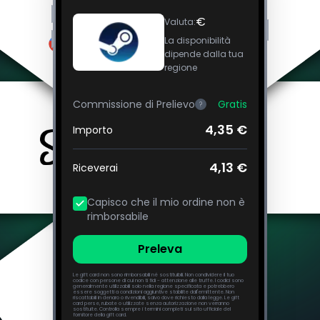
€
Valuta
:
La disponibilità
dipende dalla tua
regione
Commissione di Prelievo
Gratis
?
4,35 €
Importo
4,13 €
Riceverai
Capisco che il mio ordine non è
rimborsabile
Preleva
Le gift card non sono rimborsabili né sostituibili. Non condividere il tuo
codice con persone di cui non ti fidi - attenzione alle truffe. I codici sono
generalmente utilizzabili solo nella regione specificata e potrebbero
essere soggetti a condizioni aggiuntive stabilite dall'emittente. Non
riscattabili in denaro o rivendibili, salvo dove richiesto dalla legge. Le gift
card perse, rubate o utilizzate senza autorizzazione non verranno
sostituite. Controlla sempre i termini completi sul sito ufficiale del
fornitore della gift card.