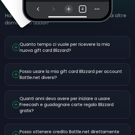
Domande Frequenti
4
Hai ancora dubbi sulle gift card di Blizzard? Hai altre
domande o dubbi?
Quanto tempo ci vuole per ricevere la mia
nuova gift card Blizzard?
Posso usare la mia gift card Blizzard per account
Battle.net diversi?
Quanti anni devo avere per iniziare a usare
Freecash e guadagnare carte regalo Blizzard
gratis?
Posso ottenere credito Battle.net direttamente