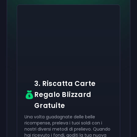
Attiva il tuo
Attiva il tuo
Attiva il tuo
50 €
30 €
10 €
Carta regalo
Carta regalo
Carta regalo
now
now
now
Hai ricevuto con successo il tuo
Hai ricevuto con successo il tuo
Hai ricevuto con successo il tuo
50 €
30 €
10 €
giftcard. Usala
giftcard.
giftcard.
nel tuo account.
Usala nel tuo account.
Usala nel tuo account.
3. Riscatta Carte
Regalo Blizzard
Gratuite
Una volta guadagnate delle belle
ricompense, preleva i tuoi soldi con i
nostri diversi metodi di prelievo. Quando
hai ricevuto i fondi, goditi la tua nuova