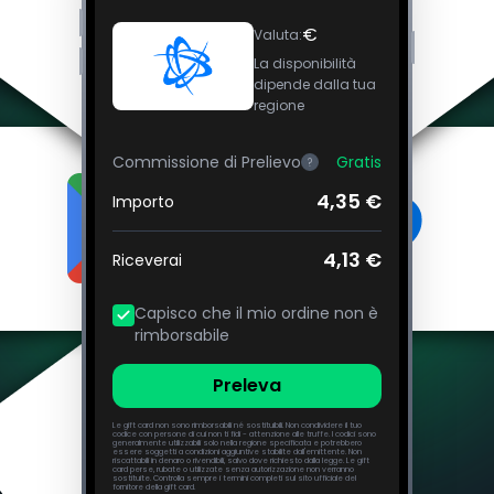
€
Valuta
:
La disponibilità
dipende dalla tua
regione
Commissione di Prelievo
Gratis
?
4,35 €
Importo
4,13 €
Riceverai
Capisco che il mio ordine non è
rimborsabile
Preleva
Le gift card non sono rimborsabili né sostituibili. Non condividere il tuo
codice con persone di cui non ti fidi - attenzione alle truffe. I codici sono
generalmente utilizzabili solo nella regione specificata e potrebbero
essere soggetti a condizioni aggiuntive stabilite dall'emittente. Non
riscattabili in denaro o rivendibili, salvo dove richiesto dalla legge. Le gift
card perse, rubate o utilizzate senza autorizzazione non verranno
sostituite. Controlla sempre i termini completi sul sito ufficiale del
fornitore della gift card.