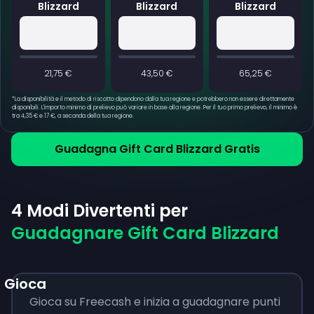
Blizzard
Blizzard
Blizzard
21,75 €
43,50 €
65,25 €
*
La disponibilità e il metodo di riscatto dipendono dalla tua regione e potrebbero non essere direttamente
disponibili. L'importo minimo di prelievo può variare in base alla regione. Per il tuo primo prelievo, il minimo è
tra 4,35 € e 17 €, a seconda della tua regione.
Guadagna Gift Card Blizzard Gratis
4 Modi Divertenti per
Guadagnare Gift Card Blizzard
Gioca
Gioca su Freecash e inizia a guadagnare punti