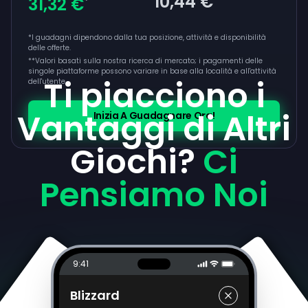
10,44 €
31,32 €
*
*I guadagni dipendono dalla tua posizione, attività e disponibilità
delle offerte.
**
Valori basati sulla nostra ricerca di mercato; i pagamenti delle
singole piattaforme possono variare in base alla località e all'attività
Ti piacciono i
dell'utente
Vantaggi di Altri
Inizia A Guadagnare Ora!
Giochi?
Ci
Pensiamo Noi
9:41
Blizzard