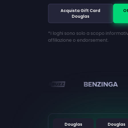
Acquista Gift Card
Ot
Douglas
*I loghi sono solo a scopo informati
affiliazione o endorsement.
n
Douglas
Douglas