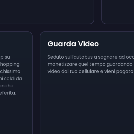
Guarda Video
pp su
Seduto sull'autobus a sognare ad oc
shopping
monetizzare quel tempo guardando v
ochissimo
video dal tuo cellulare e vieni pagato
i soldi da
 anche
eferita.