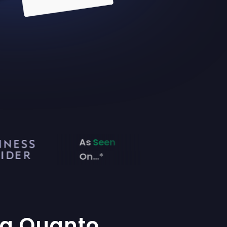
As
Seen
On...*
a Quanto