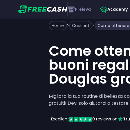
Preleva
Academy
Home
>
Cashout
>
Come otten
buoni rega
Douglas gra
Migliora la tua routine di bellezza 
gratuiti! Devi solo aiutarci a testare
Excellent
0
reviews on
Tru