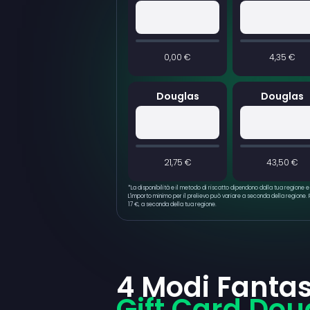
0,00 €
4,35 €
Douglas
Douglas
21,75 €
43,50 €
*
La disponibilità e il metodo di riscatto dipendono dalla tua regione 
L'importo minimo per il prelievo può variare a seconda della regione. Pe
17 €, a seconda della tua regione.
4 Modi Fanta
Gift Card Dou