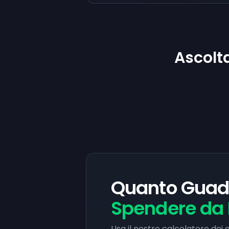
Ascolt
Quanto Guad
Spendere da
Usa il nostro calcolatore de