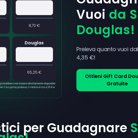
Vuoi
da 
Douglas!
8,70 €
Douglas
Preleva quanto vuoi dal 
4,35 €!
65,25 €
Ottieni Gift Card Do
Gratuite
e potrebbero non essere direttamente disponibili.
r il tuo primo prelievo, il minimo è tra 4,35 € e
stici per Guadagnare
S
glas!