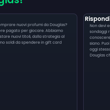
Rispond
comprare nuovi profumi da Douglas?
Non devi e
sere pagato per giocare. Abbiamo
sondaggi r
are nuovi titoli, dalla strategia al
conoscere 
o soldi da spendere in gift card
siano. Puoi
oggi stess
Douglas ch
Monopoly Go!
Uno
$
215
$
10