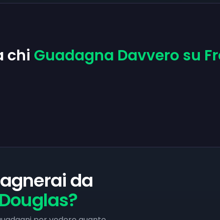
a chi
Guadagna Davvero su F
agnerai da
 Douglas?
i guadagni per vedere quanto