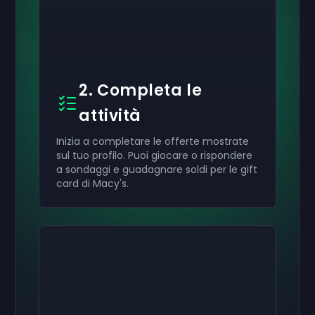
2. Completa le
attività
Inizia a completare le offerte mostrate
sul tuo profilo. Puoi giocare o rispondere
a sondaggi e guadagnare soldi per le gift
card di Macy's.
Attiva il tuo
Attiva il tuo
Attiva il tuo
50 €
30 €
10 €
Carta regalo
Carta regalo
Carta regalo
now
now
now
Hai ricevuto con successo il tuo
Hai ricevuto con successo il tuo
Hai ricevuto con successo il tuo
50 €
30 €
10 €
giftcard. Usala
giftcard.
giftcard.
nel tuo account.
Usala nel tuo account.
Usala nel tuo account.