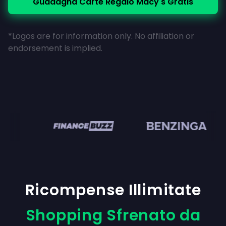
Guadagna Carte Regalo Macy's Gratis
*Logos are for information only. No affiliation or
endorsement is implied.
en
Ricompense Illimitate
Shopping Sfrenato da