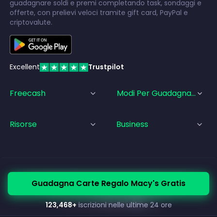
guadagnare soldi e premi completando task, sondaggi e
offerte, con prelievi veloci tramite gift card, PayPal e
criptovalute.
Excellent
Trustpilot
Freecash
Modi Per Guadagnare
Risorse
Business
© Freecash
2026
•
Termini di Servizio
•
Privacy Policy
Guadagna Carte Regalo Macy's Gratis
•
Politica sui Cookie
•
Informazioni legali
123,468
+
iscrizioni nelle ultime 24 ore