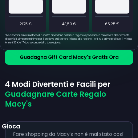
21,75 €
43,50 €
65,25 €
*
La disponibilità e il metodo di riscatto dipendono dalla tua regione e potrebbero non essere direttamente
disponibili. L'importo minimo per il prelievo può variare in base alla regione. Per il tuo primo prelievo, il minimo
è tra 4,35 € e 17 €, a seconda della tua regione.
Guadagna Gift Card Macy's Gratis Ora
4 Modi Divertenti e Facili per
Guadagnare Carte Regalo
Macy's
Gioca
Fare shopping da Macy's non è mai stato così