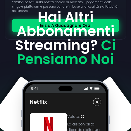
**
Valori basati sulla nostra ricerca di mercato; i pagamenti delle
singole piattaforme possono variare in base alla località e all'attività
Hai Altri
dell'utente
Abbonamenti
Inizia A Guadagnare Ora!
Streaming?
Ci
Pensiamo Noi
9:41
Netflix
€
Valuta
:
La disponibilità
dipende dalla tua