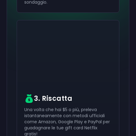
sondaggio.
Attiva il tuo
Attiva il tuo
Attiva il tuo
50 €
30 €
10 €
Carta regalo
Carta regalo
Carta regalo
now
now
now
Hai ricevuto con successo il tuo
Hai ricevuto con successo il tuo
Hai ricevuto con successo il tuo
50 €
30 €
10 €
giftcard. Usala
giftcard.
giftcard.
nel tuo account.
Usala nel tuo account.
Usala nel tuo account.
3. Riscatta
Una volta che hai $5 o più, preleva
istantaneamente con metodi ufficiali
come Amazon, Google Play e PayPal per
guadagnare le tue gift card Netflix
gratis!