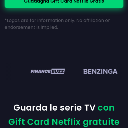
Guadagna Gift Card Netflix Gratis
*Logos are for information only. No affiliation or
endorsement is implied.
en
Guarda le serie TV
con
Gift Card Netflix gratuite