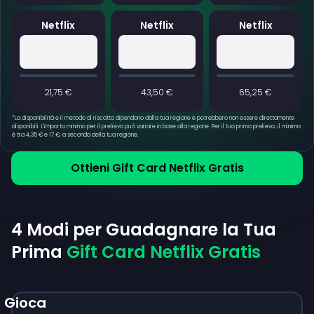
Netflix
Netflix
Netflix
21,75 €
43,50 €
65,25 €
*
La disponibilità e il metodo di riscatto dipendono dalla tua regione e potrebbero non essere direttamente
disponibili. L'importo minimo per il prelievo può variare in base alla regione. Per il tuo primo prelievo, il minimo
è tra 4,35 € e 17 €, a seconda della tua regione.
Ottieni Gift Card Netflix Gratis
4 Modi per Guadagnare la Tua
Prima
Gift Card Netflix Gratis
Gioca