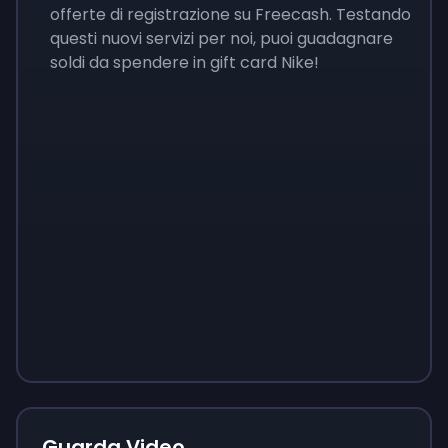
offerte di registrazione su Freecash. Testando
questi nuovi servizi per noi, puoi guadagnare
soldi da spendere in gift card Nike!
Sign up
Sign up
Sign up
9 €
0,87 €
3,05 €
Guarda Video