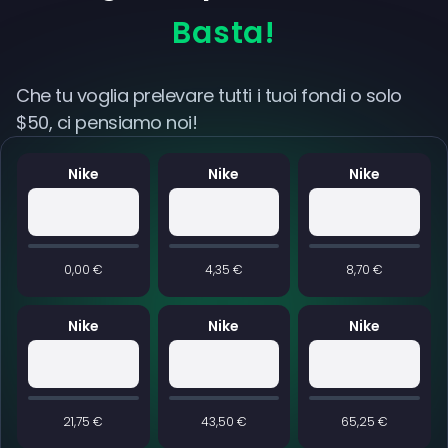
Basta!
Che tu voglia prelevare tutti i tuoi fondi o solo
$50, ci pensiamo noi!
Nike
Nike
Nike
0,00 €
4,35 €
8,70 €
Nike
Nike
Nike
21,75 €
43,50 €
65,25 €