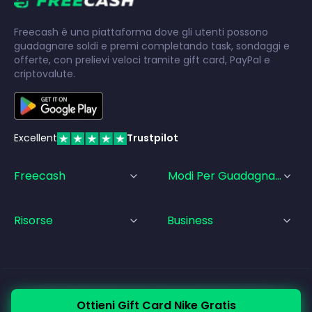
Freecash è una piattaforma dove gli utenti possono
guadagnare soldi e premi completando task, sondaggi e
offerte, con prelievi veloci tramite gift card, PayPal e
criptovalute.
Excellent
Trustpilot
Freecash
Modi Per Guadagnare
Risorse
Business
© Freecash
2026
•
Termini di Servizio
•
Privacy Policy
Ottieni Gift Card Nike Gratis