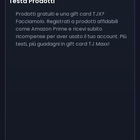
Testa Prodotti
Prodotti gratuiti e una gift card TJX?
Facciamolo. Registrati a prodotti affidabili
come Amazon Prime e ricevi subito
ricompense per aver usato il tuo account. Più
testi, più guadagni in gift card TJ Maxx!
Sign up
Sign up
Sign up
9 €
0,87 €
3,05 €