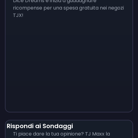
Dice Dreams e inizia a guadagnare
ricompense per una spesa gratuita nei negozi
TJX!
Monopoly
$
215
Rispondi ai Sondaggi
Ti piace dare la tua opinione? TJ Maxx la