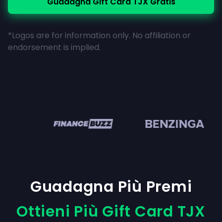
Guadagna Gift Card TJX Gratis
*Logos are for information only. No affiliation or
endorsement is implied.
en
Guadagna Più Premi
Ottieni Più Gift Card TJX