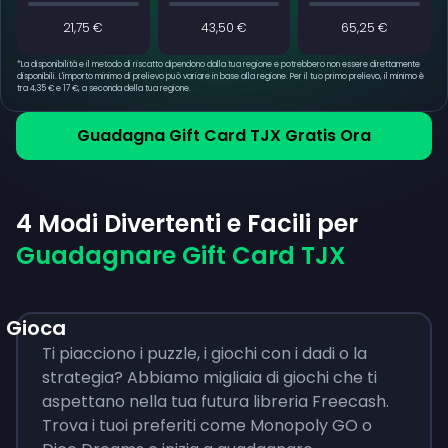
21,75 €
43,50 €
65,25 €
*
La disponibilità e il metodo di riscatto dipendono dalla tua regione e potrebbero non essere direttamente
disponibili. L'importo minimo di prelievo può variare in base alla regione. Per il tuo primo prelievo, il minimo è
tra 4,35 € e 17 €, a seconda della tua regione.
Guadagna Gift Card TJX Gratis Ora
4 Modi Divertenti e Facili per
Guadagnare Gift Card TJX
Gioca
Ti piacciono i puzzle, i giochi con i dadi o la
strategia? Abbiamo migliaia di giochi che ti
aspettano nella tua futura libreria Freecash.
Trova i tuoi preferiti come Monopoly GO o