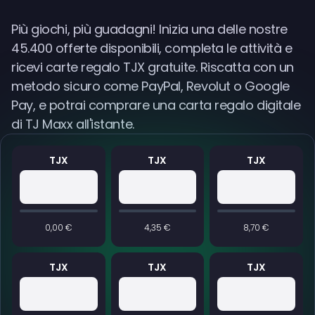
Più giochi, più guadagni! Inizia una delle nostre
45.400 offerte disponibili, completa le attività e
ricevi carte regalo TJX gratuite. Riscatta con un
metodo sicuro come PayPal, Revolut o Google
Pay, e potrai comprare una carta regalo digitale
di TJ Maxx all'istante.
TJX
TJX
TJX
0,00 €
4,35 €
8,70 €
TJX
TJX
TJX