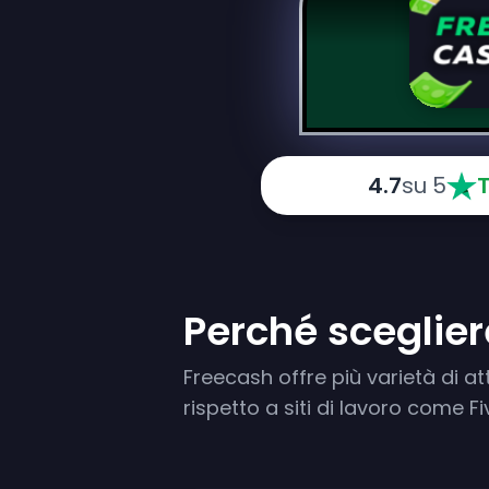
4.7
su 5
T
Perché sceglie
Freecash offre più varietà di a
rispetto a siti di lavoro come Fi