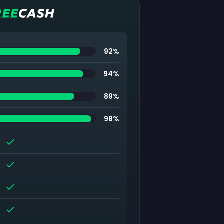
92
%
94
%
89
%
98
%