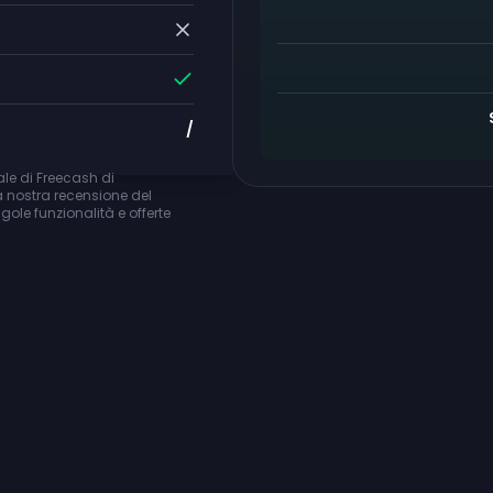
/
ale di Freecash di
a nostra recensione del
gole funzionalità e offerte