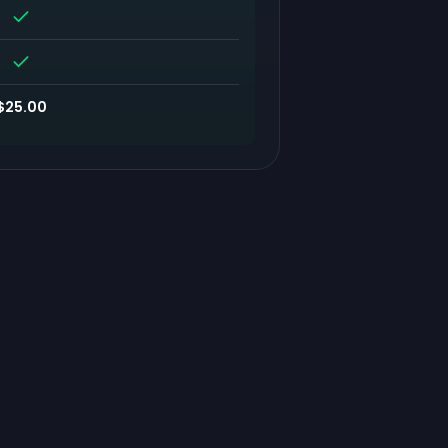
$25.00