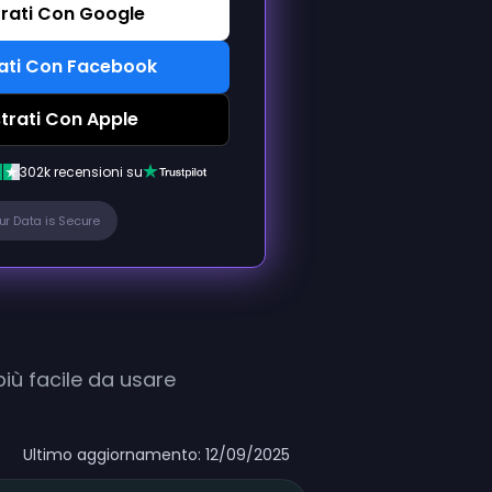
trati Con Google
rati Con Facebook
trati Con Apple
302k recensioni su
ur Data is Secure
più facile da usare
Ultimo aggiornamento:
12/09/2025