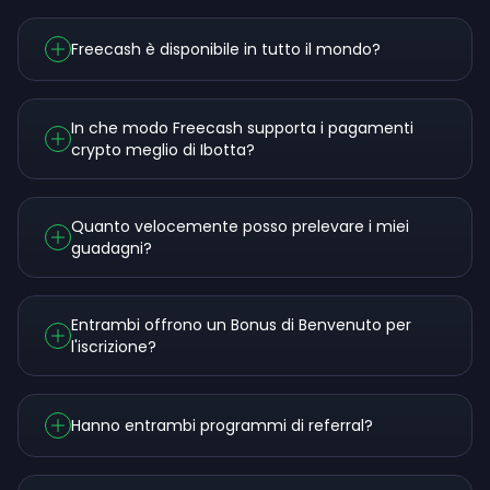
Freecash è disponibile in tutto il mondo?
In che modo Freecash supporta i pagamenti
crypto meglio di Ibotta?
Quanto velocemente posso prelevare i miei
guadagni?
Entrambi offrono un Bonus di Benvenuto per
l'iscrizione?
Hanno entrambi programmi di referral?