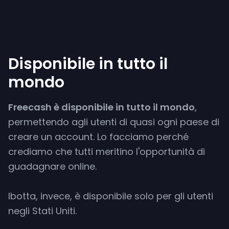
Disponibile in tutto il
mondo
Freecash è disponibile in tutto il mondo
,
permettendo agli utenti di quasi ogni paese di
creare un account. Lo facciamo perché
crediamo che tutti meritino l'opportunità di
guadagnare online.
Ibotta, invece, è disponibile solo per gli utenti
negli Stati Uniti.