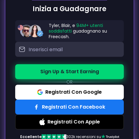
Inizia a Guadagnare
Tyler, Blair, e
94M+ utenti
soddisfatti
guadagnano su
Freecash.
Sign Up & Start Earning
OR
Registrati Con Google
Registrati Con Facebook
Registrati Con Apple
Eccellente
302k recensioni su