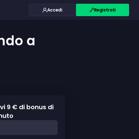
Accedi
Registrati
ndo a
evi 9 € di bonus di
nuto