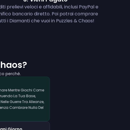
iti prelievi veloci e affidabili, inclusi PayPal e
ifico bancario diretto. Poi potrai comprare
utti i Diamanti che vuoi in Puzzles & Chaos!
Chaos?
cco perché.
nare Mentre Giochi Come
truendo La Tua Base,
lle Guerre Tra Alleanze,
Senza Cambiare Nulla Del
gni Giorno