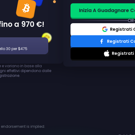
Inizia A Guadagnare C
OR
no a 970 €!
Registrati
Registrati 
llo 30 per $475
Registrati
 e variano in base alla
agni effettivi dipendono dalle
gistrazione.
or endorsement is implied.