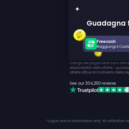
Guadagna fi
Freecash
Raggiungi il Caste
I range dei pagamenti sono stime
disponibilità delle offerte. I guad
offerte attive al momento della re
See our
304,260
reviews
*Logos are for information only. No affiliation 