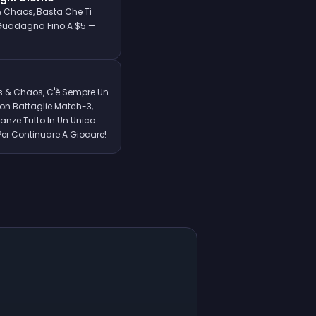
e & Chaos, Basta Che Ti
 E Guadagna Fino A $5 —
es & Chaos, C'è Sempre Un
n Battaglie Match-3,
eanze Tutto In Un Unico
Per Continuare A Giocare!