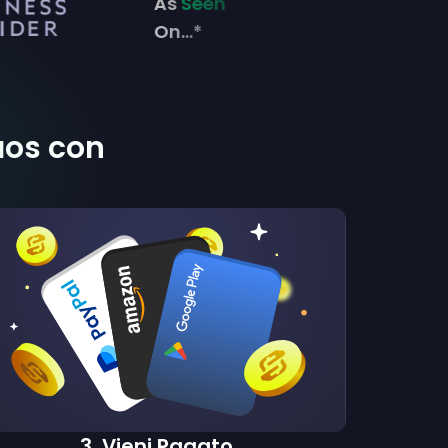
As
Seen
On...*
aos con
3
.
Vieni Pagato