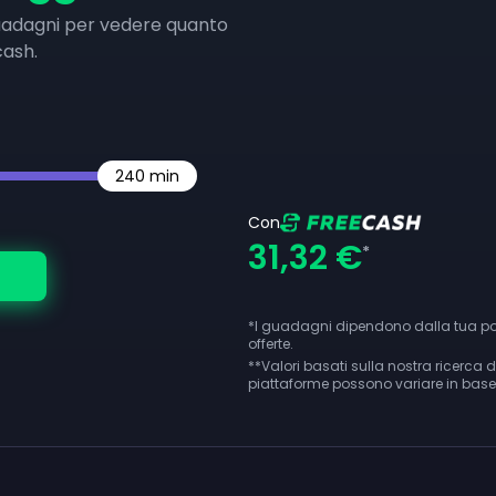
guadagni per vedere quanto
cash.
240
min
Con
31,32 €
*
*I guadagni dipendono dalla tua posiz
offerte.
**
Valori basati sulla nostra ricerca 
piattaforme possono variare in base al