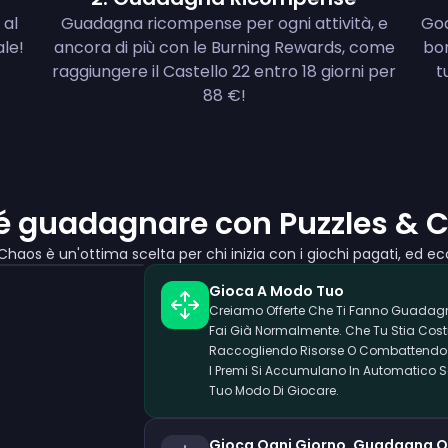
 al
Guadagna ricompense per ogni attività, e
God
ale!
ancora di più con le Burning Rewards, come
bon
raggiungere il Castello 22 entro 18 giorni per
t
88 €!
é guadagnare con Puzzles & 
Chaos è un'ottima scelta per chi inizia con i giochi pagati, ed e
Gioca A Modo Tuo
Creiamo Offerte Che Ti Fanno Guadag
Fai Già Normalmente. Che Tu Stia Cos
Raccogliendo Risorse O Combattendo Ne
I Premi Si Accumulano In Automatico 
Tuo Modo Di Giocare.
Gioca Ogni Giorno, Guadagna O