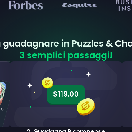
 a guadagnare in Puzzles & Ch
3 semplici passaggi!
$119.00
u
&
C
h
a
:
o
n
C
a
e
n
d
o
2
.
Guadagna Ricompense