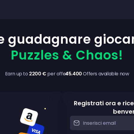
 guadagnare gioca
Puzzles & Chaos!
Earn up to
2200 €
per offer
45.400
Offers available now
Registrati ora e ric
benve