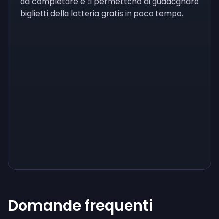
da completare e ti permettono di guadagnare
biglietti della lotteria gratis in poco tempo.
Sign up
Sign up
Sign up
0,09 €
0,01 €
0,04 €
Domande frequenti