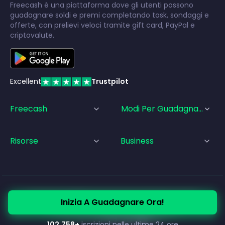
Freecash è una piattaforma dove gli utenti possono
guadagnare soldi e premi completando task, sondaggi e
offerte, con prelievi veloci tramite gift card, PayPal e
criptovalute.
Excellent
Trustpilot
Freecash
Modi Per Guadagnare
Risorse
Business
© Freecash
2026
•
Termini di Servizio
•
Privacy Policy
Inizia A Guadagnare Ora!
•
Politica sui Cookie
•
Informazioni legali
102,758
+
iscrizioni nelle ultime 24 ore