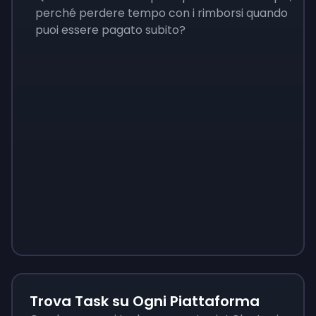
perché perdere tempo con i rimborsi quando
puoi essere pagato subito?
Sign up
Sign up
Sign up
9 €
0,87 €
3,05 €
Trova Task su Ogni Piattaforma