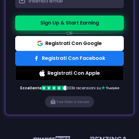
Sign Up & Start Earning
OR
Registrati Con Google
Registrati Con Facebook
Registrati Con Apple
Eccellente
303k recensioni su
Your Data is Secure
n