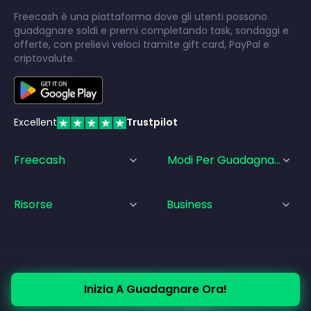
Freecash è una piattaforma dove gli utenti possono
guadagnare soldi e premi completando task, sondaggi e
offerte, con prelievi veloci tramite gift card, PayPal e
criptovalute.
Excellent
Trustpilot
Freecash
Modi Per Guadagnare
Risorse
Business
© Freecash
2026
•
Termini di Servizio
•
Privacy Policy
Inizia A Guadagnare Ora!
•
Politica sui Cookie
•
Informazioni legali