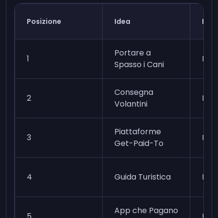
Posizione
Idea
Diff
Portare a
1
Mod
Spasso i Cani
Consegna
2
Mod
Volantini
Piattaforme
3
Faci
Get-Paid-To
4
Guida Turistica
Diffi
App che Pagano
5
Molt