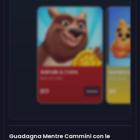
Animals & Coins
Domino Dre
Earn on side
Play daily
$13
$9
Game
Guadagna Mentre Cammini con le