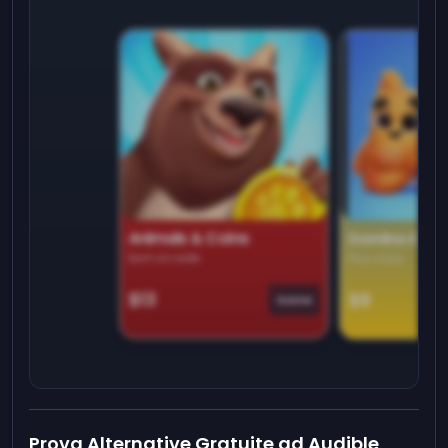
Animals & Coins
Domino Dre
Earn on side
Play daily
$13
$9
Game
Prova Alternative Gratuite ad Audible